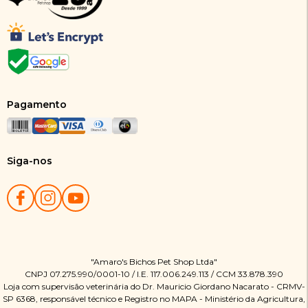
Pagamento
Siga-nos
"Amaro's Bichos Pet Shop Ltda"
CNPJ 07.275.990/0001-10 / I.E. 117.006.249.113 / CCM 33.878.390
Loja com supervisão veterinária do Dr. Mauricio Giordano Nacarato - CRMV-
SP 6368, responsável técnico e Registro no MAPA - Ministério da Agricultura,