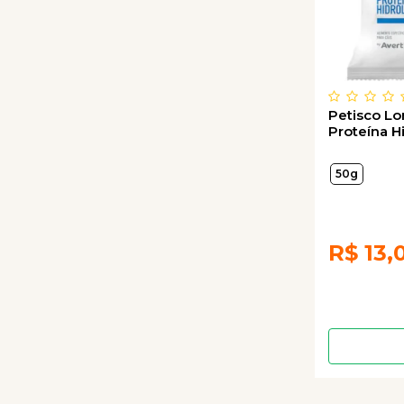
Petisco Lo
Proteína H
50g
R$
13,