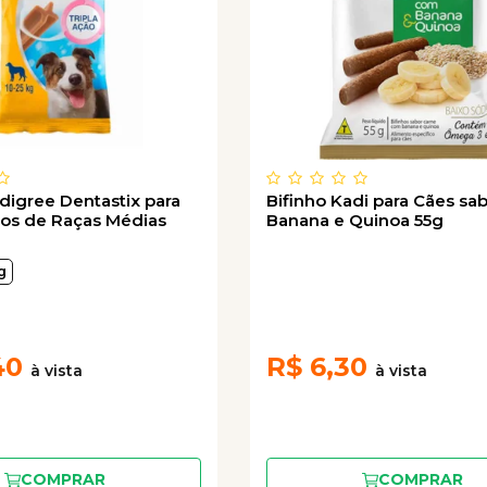
digree Dentastix para
Bifinho Kadi para Cães sa
tos de Raças Médias
Banana e Quinoa 55g
g
40
R$
6,30
COMPRAR
COMPRAR