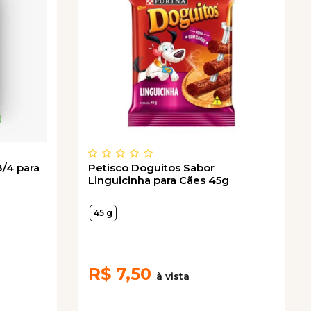
3/4 para
Petisco Doguitos Sabor
Linguicinha para Cães 45g
45 g
R$
7,50