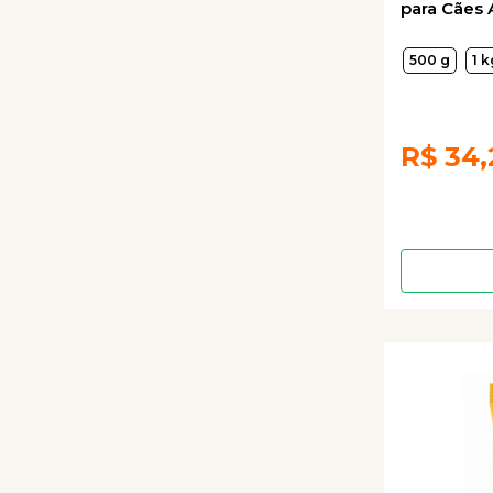
para Cães 
500 g
1 k
R$
34,