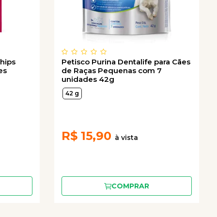
hips
Petisco Purina Dentalife para Cães
es
de Raças Pequenas com 7
unidades 42g
42 g
R$
15,90
COMPRAR