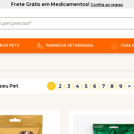
ROS PETS
FARMÁCIA VETERINÁRIA
CASA 
seu Pet
1
2
3
4
5
6
7
8
9
>