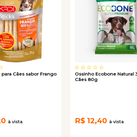
i para Cães sabor Frango
Ossinho Ecobone Natural 
Cães 80g
20
R$
12,40