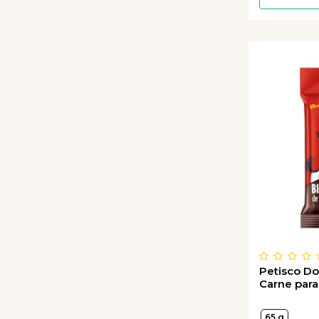
Petisco Do
Carne para
65 g