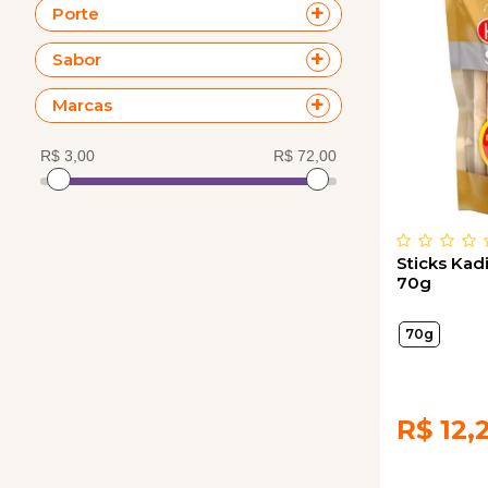
Porte
Sabor
Marcas
Sticks Kad
70g
70g
R$
12,