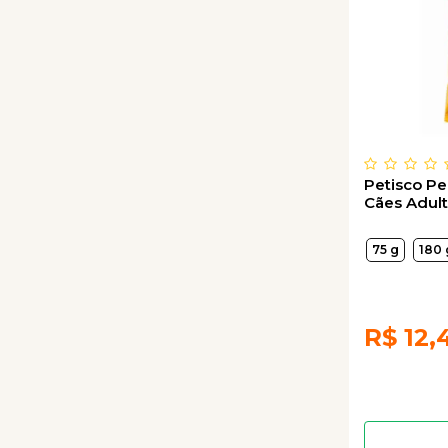
Petisco Pe
Cães Adul
75 g
180 
R$
12,