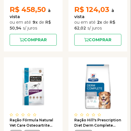
R$
458,50
R$
124,03
9
x
de
R$
2
x
de
R$
50,94
62,02
COMPRAR
COMPRAR
Ração Fórmula Natural
Ração Hill's Prescription
Vet Care Osteoartrite
Diet Derm Complete
para Cães com
Cães Adultos