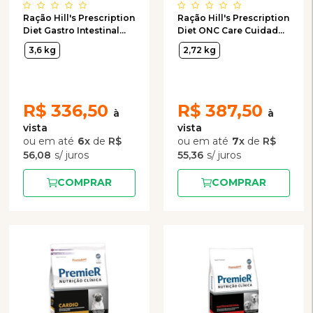
Ração Hill's Prescription
Ração Hill's Prescription
Diet Gastro Intestinal
Diet ONC Care Cuidado
Biome para Cães
Oncológico para Cães
3,6 kg
2,72 kg
2,72 kg
R$
336,50
R$
387,50
6
x
de
R$
7
x
de
R$
56,08
55,36
COMPRAR
COMPRAR