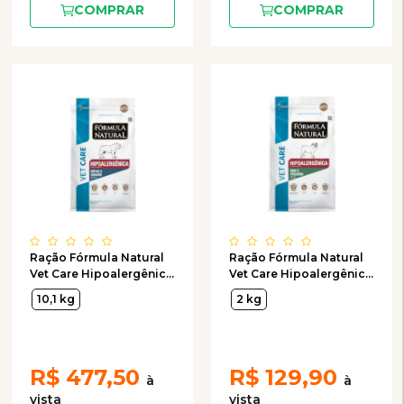
COMPRAR
COMPRAR
Ração Fórmula Natural
Ração Fórmula Natural
Vet Care Hipoalergênica
Vet Care Hipoalergênica
para Cães de Porte
para Cães de Porte Mini
10,1 kg
2 kg
Médio e Grande
e Pequeno
R$
477,50
R$
129,90