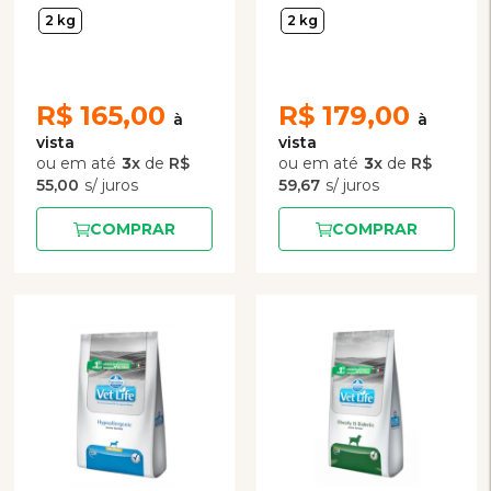
Cães Adultos com
para Cães Adultos com
2 kg
2 kg
Insuficiência Hepática
Problemas de Pele
2kg
R$
165,00
R$
179,00
3
x
de
R$
3
x
de
R$
55,00
59,67
COMPRAR
COMPRAR