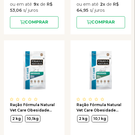
9
x
de
R$
2
x
de
R$
53,06
64,95
COMPRAR
COMPRAR
Ração Fórmula Natural
Ração Fórmula Natural
Vet Care Obesidade
Vet Care Obesidade
para Cães de Porte
para Cães de Porte Mini
2 kg
10,1kg
2 kg
10,1 kg
Médio e Grande
e Pequeno