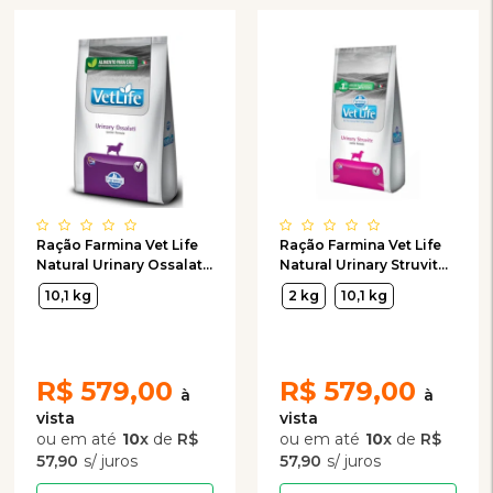
Ração Farmina Vet Life
Ração Farmina Vet Life
Natural Urinary Ossalati
Natural Urinary Struvite
Cães Adultos com
Cães Adultos com
10,1 kg
2 kg
10,1 kg
Cálculos Renais
Distúrbios Urinários
R$
579,00
R$
579,00
10
x
de
R$
10
x
de
R$
57,90
57,90