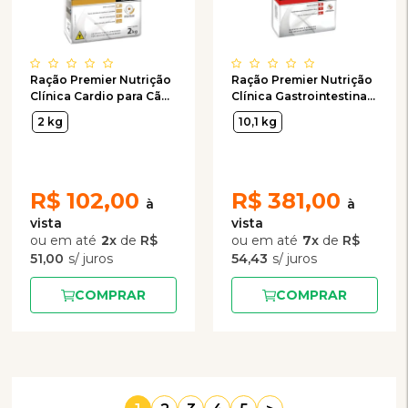
Ração Premier Nutrição
Ração Premier Nutrição
Clínica Cardio para Cães
Clínica Gastrointestinal
de Porte Pequeno 2kg
Cães Raças Médio e
2 kg
10,1 kg
Grande
R$
102,00
R$
381,00
2
x
de
R$
7
x
de
R$
51,00
54,43
COMPRAR
COMPRAR