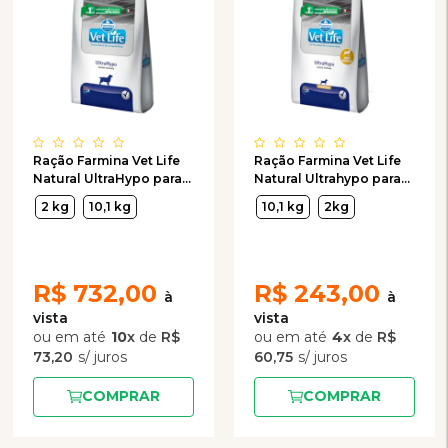
Ração Farmina Vet Life
Ração Farmina Vet Life
Natural UltraHypo para
Natural Ultrahypo para
Cães
Cães Adultos de Raças
2 kg
10,1 kg
10,1 kg
2kg
Pequenas
R$
732,00
R$
243,00
10
x
de
R$
4
x
de
R$
73,20
60,75
COMPRAR
COMPRAR