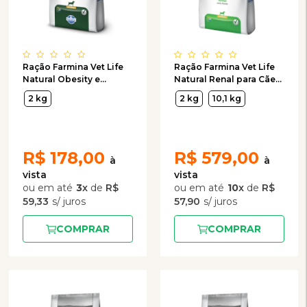
Ração Farmina Vet Life
Ração Farmina Vet Life
Natural Obesity e
Natural Renal para Cães
Diabetic para Cães
de Raças Pequenas
2 kg
2 kg
10,1 kg
Adultos Obesos ou
Diabéticos de Raças
Pequenas
R$
178,00
R$
579,00
3
x
de
R$
10
x
de
R$
59,33
57,90
COMPRAR
COMPRAR