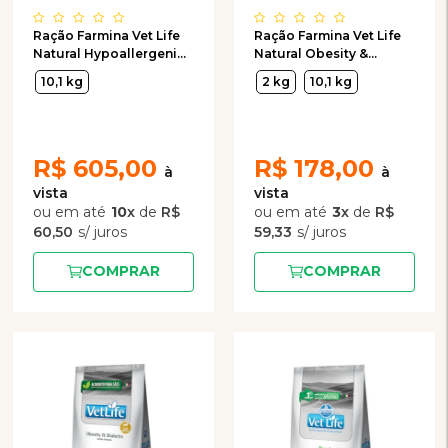
Ração Farmina Vet Life
Ração Farmina Vet Life
Natural Hypoallergenic
Natural Obesity &
para Cães de Raças
Diabetic para Cães
10,1 kg
2 kg
10,1 kg
Pequenas
Adultos Obesos ou
Diabéticos
R$
605,00
R$
178,00
10
x
de
R$
3
x
de
R$
60,50
59,33
COMPRAR
COMPRAR