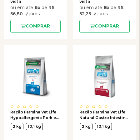
6
x
de
R$
8
x
de
R$
56,80
52,25
COMPRAR
COMPRAR
Ração Farmina Vet Life
Ração Farmina Vet Life
Hypoallergenic Pork e
Natural Gastro Intestinal
Potato para Cães
para Cães Adultos
2 kg
10,1 kg
2 kg
10,1 kg