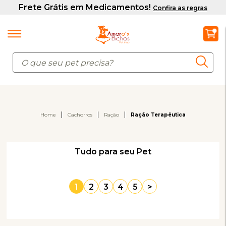
Home
Cachorros
Ração
Ração Terapêutica
Tudo para seu Pet
1
2
3
4
5
>