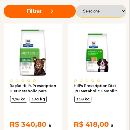
Filtrar
Ração Hill's Prescription
Hill's Prescription Diet
Diet Metabolic para
J/D Metabolic + Mobility
Cães
Frango ração para cães
7,98 kg
3,49 kg
3,58 kg
R$
340,80
R$
418,00