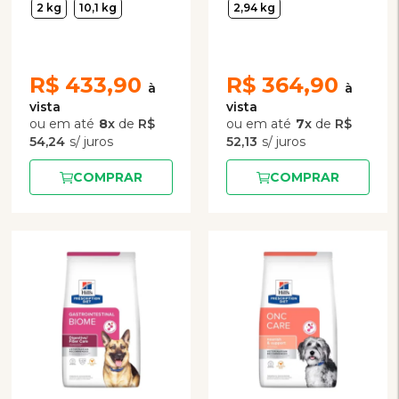
2 kg
10,1 kg
2,94 kg
Predisposição a
Problemas Articulares
R$
433,90
R$
364,90
8
x
de
R$
7
x
de
R$
54,24
52,13
COMPRAR
COMPRAR