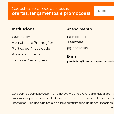
Cadastre-se e receba nossas
ofertas, lançamentos e promoções!
Institucional
Atendimento
Quem Somos
Fale conosco
Telefone:
Assinaturas e Promoções
(11) 5561.6185
Política de Privacidade
Prazo de Entrega
E-mail:
Trocas e Devoluções
pedidos@petshopamarosbi
Loja com supervisão veterinária do Dr. Mauricio Giordano Nacarato -
são válidos por tempo limitado, de acordo com a disponibilidade no est
compras. Pedidos sujeitos à análise e confirmação de dados. Imagens 
par