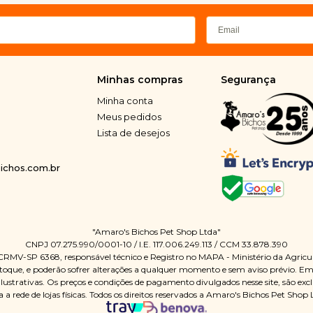
Minhas compras
Segurança
Minha conta
Meus pedidos
Lista de desejos
chos.com.br
"Amaro's Bichos Pet Shop Ltda"
CNPJ 07.275.990/0001-10 / I.E. 117.006.249.113 / CCM 33.878.390
 CRMV-SP 6368, responsável técnico e Registro no MAPA - Ministério da Agric
oque, e poderão sofrer alterações a qualquer momento e sem aviso prévio. Em ca
Ilustrativas. Os preços e condições de pagamento divulgados nesse site, são ex
a a rede de lojas físicas. Todos os direitos reservados a Amaro's Bichos Pet Shop 