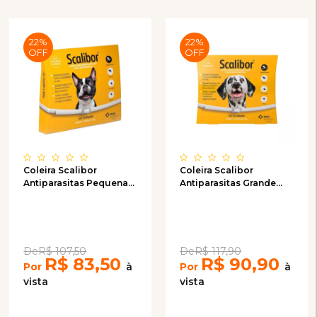
22%
22%
OFF
OFF
Coleira Scalibor
Coleira Scalibor
Antiparasitas Pequena
Antiparasitas Grande
48cm
65cm
R$
107,50
R$
117,90
R$
83,50
R$
90,90