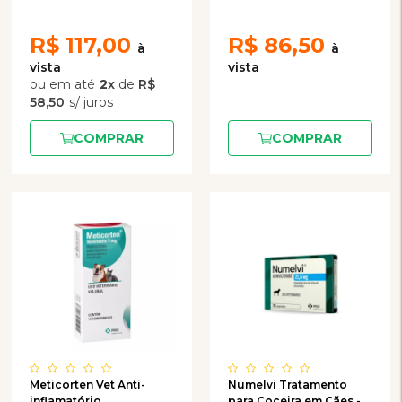
R$
117,00
R$
86,50
2
x
de
R$
58,50
COMPRAR
COMPRAR
Meticorten Vet Anti-
Numelvi Tratamento
inflamatório
para Coceira em Cães -