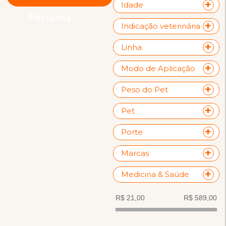
Idade
Pesquisa
Indicação veterinária
Linha
Modo de Aplicação
Peso do Pet
Pet
Porte
Marcas
Medicina & Saúde