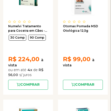
Numelvi Tratamento
Otomax Pomada MSD
para Coceira em Cães -
Otológica 12,5g
7,2mg
30 Comp
90 Comp
R$
224,00
R$
99,00
4
x
de
R$
56,00
COMPRAR
COMPRAR