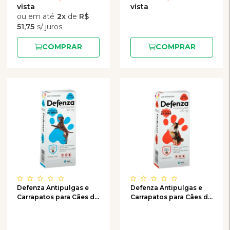
2
x
de
R$
51,75
COMPRAR
COMPRAR
Defenza Antipulgas e
Defenza Antipulgas e
Carrapatos para Cães de
Carrapatos para Cães de
20 a 40kg - 400mg C/1
4,5 a 10kg - 100mg C/1
comprimido
comprimido