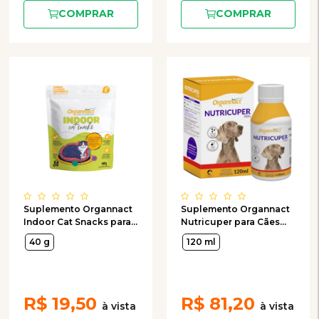
COMPRAR
COMPRAR
Suplemento Organnact
Suplemento Organnact
Indoor Cat Snacks para
Nutricuper para Cães
Gatos 40g
120ml
40 g
120 ml
R$
19,50
R$
81,20