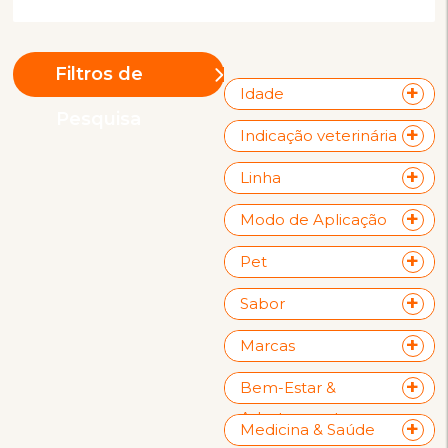
Filtros de
Idade
Pesquisa
Indicação veterinária
Linha
Modo de Aplicação
Pet
Sabor
Marcas
Bem-Estar &
Adestramento
Medicina & Saúde