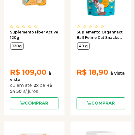
Suplemento Fiber Active
Suplemento Organnact
120g
Ball Feline Cat Snacks
para Gatos 40g
120g
40 g
R$
109,00
R$
18,90
2
x
de
R$
54,50
COMPRAR
COMPRAR