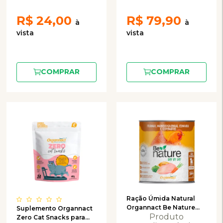
R$
24,00
R$
79,90
COMPRAR
COMPRAR
Ração Úmida Natural
Organnact Be Nature
Suplemento Organnact
Produto
Day By Day para Cães
Zero Cat Snacks para