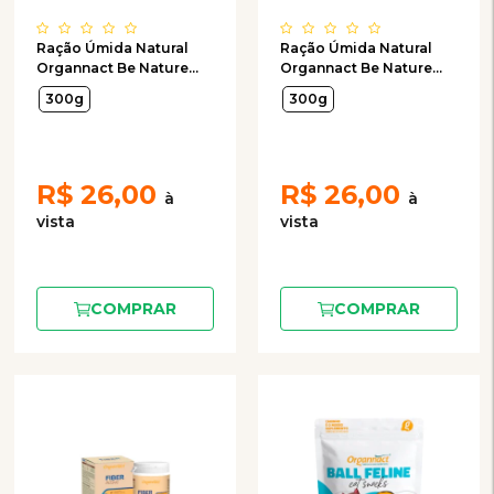
Ração Úmida Natural
Ração Úmida Natural
Organnact Be Nature
Organnact Be Nature
Day By Day para Cães
Day By Day para Cães
300g
300g
Adultos Sabor Carne
Idosos Sabor Salmão,
Bovina, Batata Doce e
Arroz Integral, Cenoura e
Abóbora 300g
Espinafre 300g
R$
26,00
R$
26,00
COMPRAR
COMPRAR