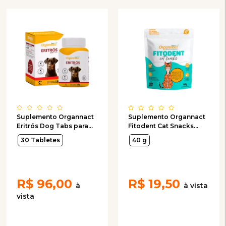
Suplemento Organnact
Suplemento Organnact
Eritrós Dog Tabs para
Fitodent Cat Snacks
Cães 30 Tabletes
para Gatos 40g
30 Tabletes
40 g
R$
96,00
R$
19,50