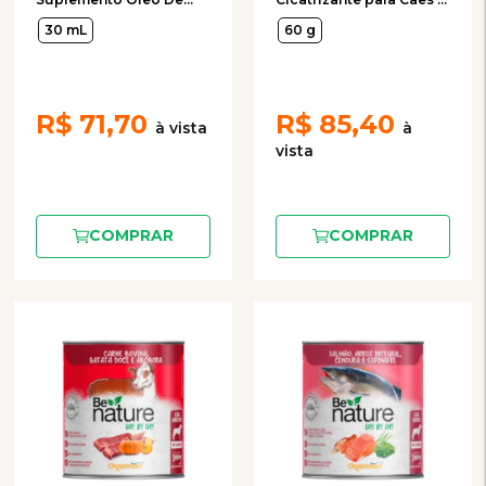
Peixe para Gatos
Gatos 60g
30 mL
60 g
Organnact
R$
71,70
R$
85,40
COMPRAR
COMPRAR