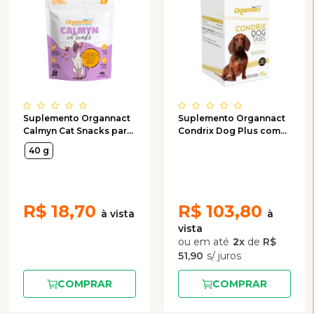
Suplemento Organnact
Suplemento Organnact
Calmyn Cat Snacks para
Condrix Dog Plus com
Gatos 40g
60 Tabletes 600mg -
40 g
36g
R$
18,70
R$
103,80
2
x
de
R$
51,90
COMPRAR
COMPRAR