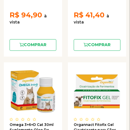
R$
94,90
R$
41,40
COMPRAR
COMPRAR
Omega 3+6+D Cat 30ml
Organnact Fitofix Gel
Suplemento Oleo De
Cicatrizante para Cães e