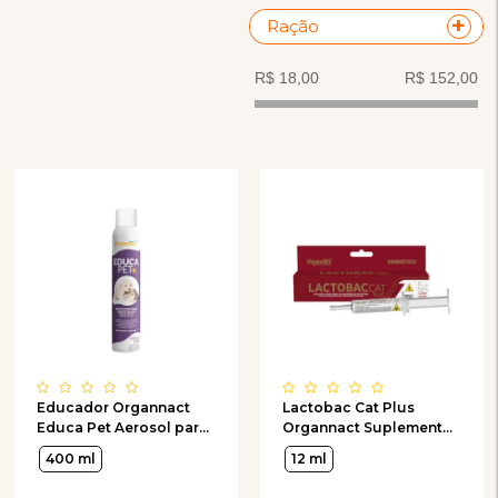
Ração
Educador Organnact
Lactobac Cat Plus
Educa Pet Aerosol para
Organnact Suplemento
Cães e Gatos 400ml
Vitamínico 12 ml
400 ml
12 ml