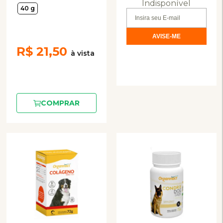
Filhotes Sabor Frango,
Indisponível
Gatos 40g
40 g
Mandioquinha, Cenoura
e Espinafre 300g
R$
21,50
COMPRAR