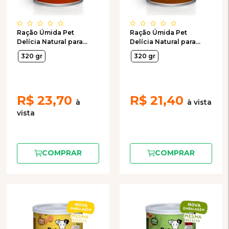
Ração Úmida Pet
Ração Úmida Pet
Delícia Natural para
Delícia Natural para
Cães Adultos Sabor
Cães Adultos Sabor
320 gr
320 gr
Jardineira de Frango
Panelinha de Carne
320g
320g
R$
23,70
R$
21,40
COMPRAR
COMPRAR