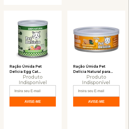
Ração Úmida Pet
Ração Úmida Pet
Delícia Egg Cat
Delícia Natural para
Produto
Produto
Vegetariano com Ovos
Gatos Sabor Frango
para Gatos 320g
Indisponível
com Mamão Saúde
Indisponível
Intestinal 110g