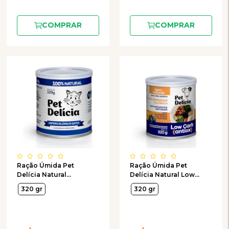
COMPRAR
COMPRAR
Ração Úmida Pet
Ração Úmida Pet
Delícia Natural
Delícia Natural Low
Hipercalórica para
Carb Antiox para Cães
320 gr
320 gr
Gatos 320g
Adultos 320g