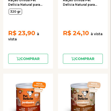
Ração Úmida Pet
Ração Úmida Pet
Delícia Natural para
Delícia Natural para
Cães Adultos Sabor
Cães Adultos Sabor
320 gr
Carreteiro Suíno 320g
Frango com Maçã Fit
Light 320g
R$
23,90
R$
24,10
COMPRAR
COMPRAR