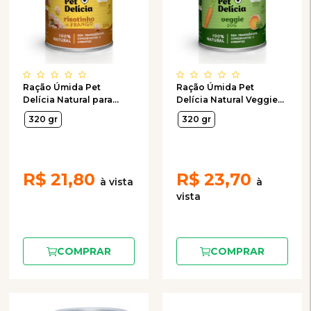
Ração Úmida Pet
Ração Úmida Pet
Delícia Natural para
Delícia Natural Veggie
Cães Adultos Sabor
Dog para Cães 320g
320 gr
320 gr
Risotinho de Frango
Fácil Digestão 320g
R$
21,80
R$
23,70
COMPRAR
COMPRAR