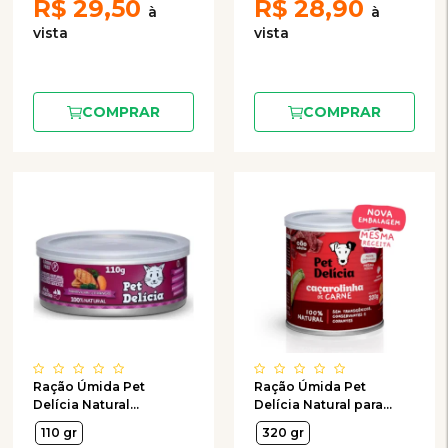
R$
29,50
R$
28,90
COMPRAR
COMPRAR
Ração Úmida Pet
Ração Úmida Pet
Delícia Natural
Delícia Natural para
Maravilha de Frango
Cães Adultos Sabor
110 gr
320 gr
para Gatos 110g
Caçarolinha de Carne