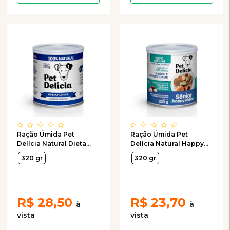
Ração Úmida Pet
Ração Úmida Pet
Delícia Natural Dieta
Delícia Natural Happy
Hipercalórica para Cães
Oldies com Colágeno
320 gr
320 gr
Adultos 320g
para Cães Sênior 7+
anos 320g
R$
28,50
R$
23,70