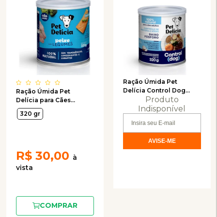
Ração Úmida Pet
Delícia Control Dog
Ração Úmida Pet
Produto
Baixo Fósforo para Cães
Delícia para Cães
320g
Indisponível
Adultos Sabor Peixe
320 gr
com Legumes 320g
R$
30,00
COMPRAR