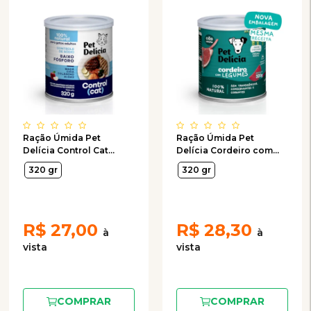
Ração Úmida Pet
Ração Úmida Pet
Delícia Control Cat
Delícia Cordeiro com
Baixo Fósforo para
Legumes para Cães
320 gr
320 gr
Gatos 320g
Adultos 320g
R$
27,00
R$
28,30
COMPRAR
COMPRAR