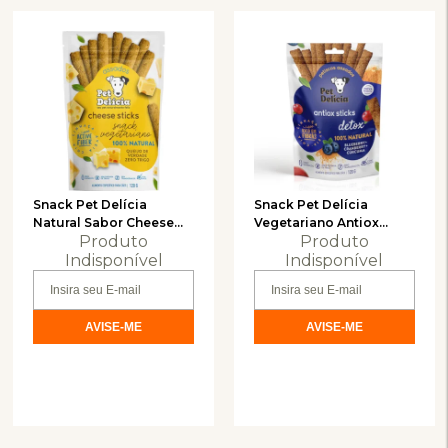
Snack Pet Delícia
Snack Pet Delícia
Natural Sabor Cheese
Vegetariano Antiox
Produto
Produto
Sticks para Cães 120g
Blueberry para Cães
Indisponível
120g
Indisponível