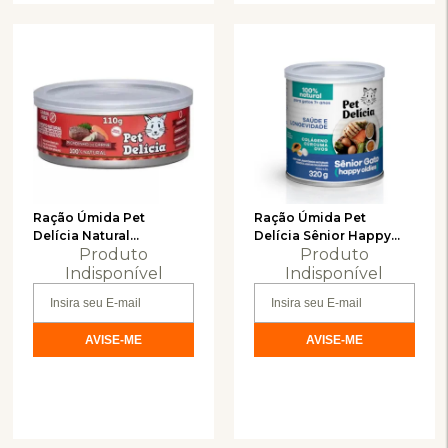
Ração Úmida Pet
Ração Úmida Pet
Delícia Natural
Delícia Sênior Happy
Produto
Produto
Picadinho de Carne para
Oldies 7+ para Gatos
Gatos 110g
Indisponível
320g
Indisponível