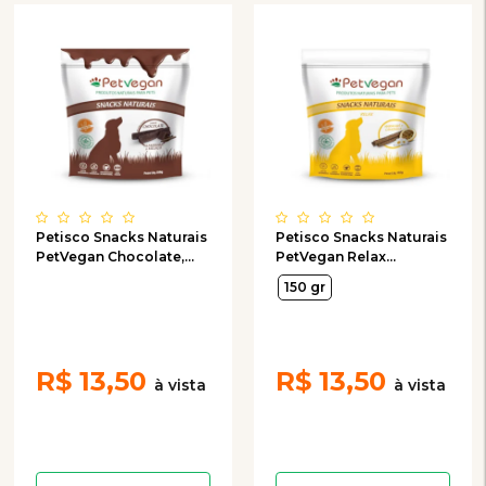
Petisco Snacks Naturais
Petisco Snacks Naturais
PetVegan Chocolate,
PetVegan Relax
Alfarroba e Melaço para
Maracujá e Camomila
150 gr
Cães 150 g
para Cães 150g
R$
13,50
R$
13,50