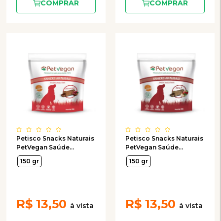
COMPRAR
COMPRAR
Petisco Snacks Naturais
Petisco Snacks Naturais
PetVegan Saúde
PetVegan Saúde
Digestiva Cranberry para
Intestinal Maçã para
150 gr
150 gr
Cães 150g
Cães 150g
R$
13,50
R$
13,50