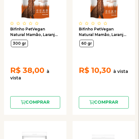
Bifinho PetVegan
Bifinho PetVegan
Natural Mamão, Laranja
Natural Mamão, Laranja
e Coco para Cães 300g
e Coco para Cães 60g
300 gr
60 gr
R$
38,00
R$
10,30
COMPRAR
COMPRAR