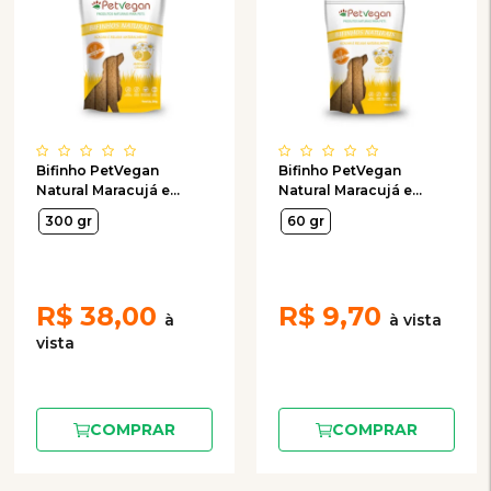
Bifinho PetVegan
Bifinho PetVegan
Natural Maracujá e
Natural Maracujá e
Camomila para Cães
Camomila para Cães
300 gr
60 gr
300g
60g
R$
38,00
R$
9,70
COMPRAR
COMPRAR