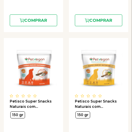
COMPRAR
COMPRAR
Petisco Super Snacks
Petisco Super Snacks
Naturais com
Naturais com
Probióticos PetVegan
Probióticos PetVegan
150 gr
150 gr
Abóbora e Coco para
Banana e Aveia para
Cães 150g
Cães 150g