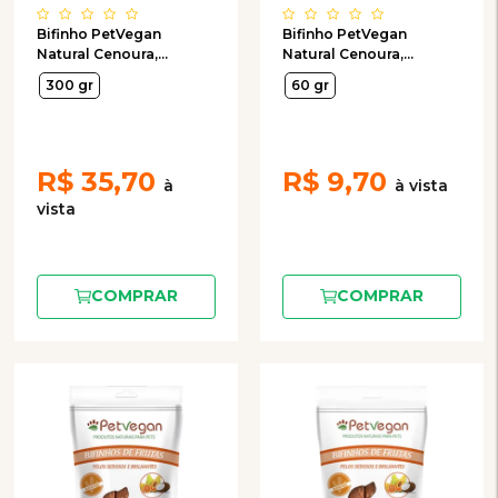
Bifinho PetVegan
Bifinho PetVegan
Natural Cenoura,
Natural Cenoura,
Beterraba e Espinafre
Beterraba e Espinafre
300 gr
60 gr
para Cães 300g
para Cães 60g
R$
35,70
R$
9,70
COMPRAR
COMPRAR