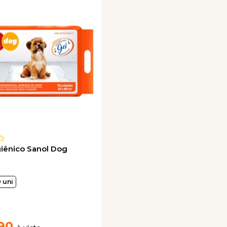
iênico Sanol Dog
 uni
90