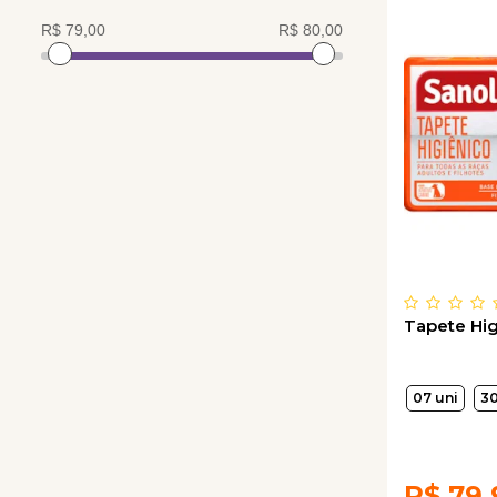
Tapete Hig
07 uni
30
R$
79,