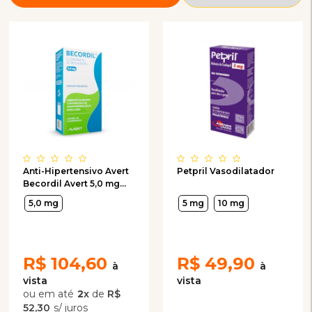
Anti-Hipertensivo Avert
Petpril Vasodilatador
Becordil Avert 5,0 mg
com 30 Comprimidos
5,0 mg
5 mg
10 mg
R$
104,60
R$
49,90
2
x
de
R$
52,30