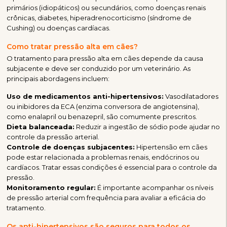
primários (idiopáticos) ou secundários, como doenças renais
crônicas, diabetes, hiperadrenocorticismo (síndrome de
Cushing) ou doenças cardíacas.
Como tratar pressão alta em cães?
O tratamento para pressão alta em cães depende da causa
subjacente e deve ser conduzido por um veterinário. As
principais abordagens incluem:
Uso de medicamentos anti-hipertensivos:
Vasodilatadores
ou inibidores da ECA (enzima conversora de angiotensina),
como enalapril ou benazepril, são comumente prescritos.
Dieta balanceada:
Reduzir a ingestão de sódio pode ajudar no
controle da pressão arterial.
Controle de doenças subjacentes:
Hipertensão em cães
pode estar relacionada a problemas renais, endócrinos ou
cardíacos. Tratar essas condições é essencial para o controle da
pressão.
Monitoramento regular:
É importante acompanhar os níveis
de pressão arterial com frequência para avaliar a eficácia do
tratamento.
Os anti-hipertensivos são seguros para todos os