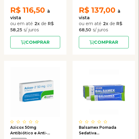
R$
116,50
R$
137,00
2
x
de
R$
2
x
de
R$
58,25
68,50
COMPRAR
COMPRAR
Azicox 50mg
Balsamex Pomada
Antibiótico e Anti-
Sedativa
inflamatório com 6
Descongestionante