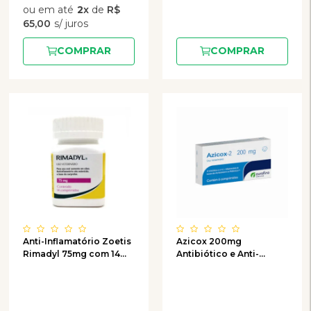
2
x
de
R$
65,00
COMPRAR
COMPRAR
Anti-Inflamatório Zoetis
Azicox 200mg
Rimadyl 75mg com 14
Antibiótico e Anti-
Comprimidos
inflamatório com 6
comprimidos