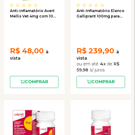
Anti-inflamatório Avert
Anti-Inflamatório Elanco
Mellis Vet 4mg com 10
Galliprant 100mg para
comprimidos
Cães
R$
48,00
R$
239,90
4
x
de
R$
59,98
COMPRAR
COMPRAR