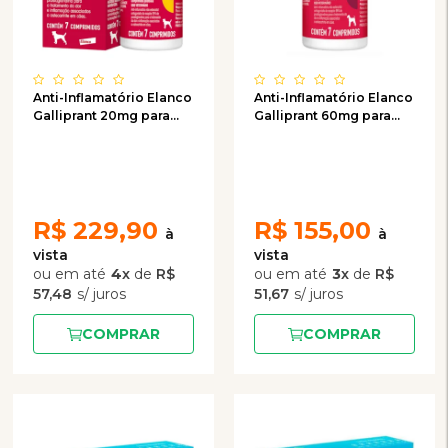
Anti-Inflamatório Elanco
Anti-Inflamatório Elanco
Galliprant 20mg para
Galliprant 60mg para
Cães
Cães
R$
229,90
R$
155,00
4
x
de
R$
3
x
de
R$
57,48
51,67
COMPRAR
COMPRAR