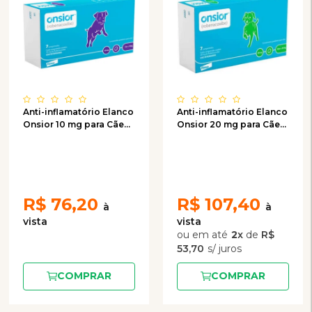
Anti-inflamatório Elanco
Anti-inflamatório Elanco
Onsior 10 mg para Cães
Onsior 20 mg para Cães
de 5 a 10 Kg
de 10 a 20 Kg
R$
76,20
R$
107,40
2
x
de
R$
53,70
COMPRAR
COMPRAR