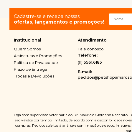
Cadastre-se e receba nossas
ofertas, lançamentos e promoções!
Institucional
Atendimento
Quem Somos
Fale conosco
Telefone:
Assinaturas e Promoções
(11) 5561.6185
Política de Privacidade
Prazo de Entrega
E-mail:
Trocas e Devoluções
pedidos@petshopamarosbi
Loja com supervisão veterinária do Dr. Mauricio Giordano Nacarato -
são válidos por tempo limitado, de acordo com a disponibilidade no est
compras. Pedidos sujeitos à análise e confirmação de dados. Imagens 
par