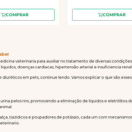
COMPRAR
COMPRAR
Saber
dicina veterinaria para auxiliar no tratamento de diversas condiç
quidos, doenças cardiacas, hipertensão arterial e insuficiencia renal
e diuréticos em pets, continue lendo. Vamos explicar o que são es
a pelos rins, promovendo a eliminação de liquidos e eletrólitos do 
animal.
de alça, tiazidicos e poupadores de potássio, cada um com mecanismo
eterinario.