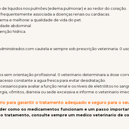
o de liquidos nos pulmões (edema pulmonar) e ao redor do coração.
a, frequentemente associada a doenças renais ou cardiacas.
dema e melhorar a qualidade de vida do pet.
vidade abdominal.
enção hídrica.
inistrados com cautela e sempre sob prescrição veterinaria. 0 uso i
os sem orientação profissional. 0 veterinario determinara a dose co
acesso constante a agua fresca para evitar desidratação.
sarios para avaliar a função renal e os níveis de eletróIitos no sang
gia, vômitos, diarreia ou sede excessiva e informe o veterinario im
rio para garantir o tratamento adequado e seguro para o se
ender como os medicamentos funcionam e um passo important
 o tratamento, consulte sempre um medico veterinario de co