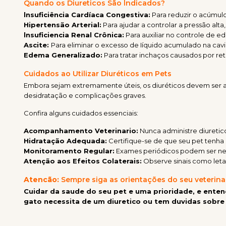
Quando os Diureticos São lndicados?
lnsuficiência Cardíaca Congestiva:
Para reduzir o acúmul
Hipertensão Arterial:
Para ajudar a controlar a pressão alt
lnsuficiencia Renal Crônica:
Para auxiliar no controle de e
Ascite:
Para eliminar o excesso de Iíquido acumulado na ca
Edema Generalizado:
Para tratar inchaços causados por ret
Cuidados ao Utilizar Diuréticos em Pets
Embora sejam extremamente úteis, os diuréticos devem ser adm
desidratação e complicações graves.
Confira alguns cuidados essenciais:
Acompanhamento Veterinario:
Nunca administre diuretic
Hidratação Adequada:
Certifique-se de que seu pet tenha 
Monitoramento Regular:
Exames periódicos podem ser neces
Atenção aos Efeitos Colaterais:
Observe sinais como letar
Atencão:
Sempre siga as orientações do seu veterina
Cuidar da saude do seu pet e uma prioridade, e ent
gato necessita de um diuretico ou tem duvidas sobre