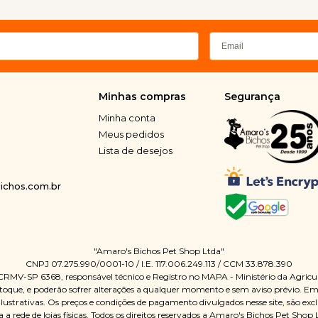
Minhas compras
Segurança
Minha conta
Meus pedidos
Lista de desejos
chos.com.br
"Amaro's Bichos Pet Shop Ltda"
CNPJ 07.275.990/0001-10 / I.E. 117.006.249.113 / CCM 33.878.390
 CRMV-SP 6368, responsável técnico e Registro no MAPA - Ministério da Agric
oque, e poderão sofrer alterações a qualquer momento e sem aviso prévio. Em ca
Ilustrativas. Os preços e condições de pagamento divulgados nesse site, são ex
a a rede de lojas físicas. Todos os direitos reservados a Amaro's Bichos Pet Shop 