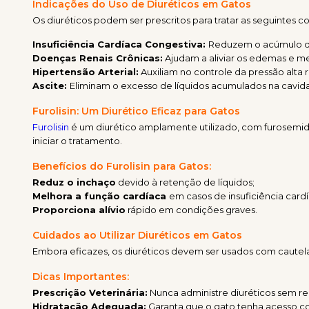
Indicações do Uso de Diuréticos em Gatos
Os diuréticos podem ser prescritos para tratar as seguintes c
Insuficiência Cardíaca Congestiva:
Reduzem o acúmulo de
Doenças Renais Crônicas:
Ajudam a aliviar os edemas e m
Hipertensão Arterial:
Auxiliam no controle da pressão alta 
Ascite:
Eliminam o excesso de líquidos acumulados na cavid
Furolisin: Um Diurético Eficaz para Gatos
Furolisin
é um diurético amplamente utilizado, com furosemida
iniciar o tratamento.
Benefícios do Furolisin para Gatos:
Reduz o inchaço
devido à retenção de líquidos;
Melhora a função cardíaca
em casos de insuficiência cardí
Proporciona alívio
rápido em condições graves.
Cuidados ao Utilizar Diuréticos em Gatos
Embora eficazes, os diuréticos devem ser usados com cautela, 
Dicas Importantes:
Prescrição Veterinária:
Nunca administre diuréticos sem r
Hidratação Adequada:
Garanta que o gato tenha acesso co