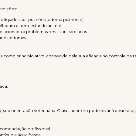
ondições:
 líquidos nos pulmões (edema pulmonar).
elhoram o bem-estar do animal.
relacionada a problemas renais ou cardíacos.
ade abdominal.
 como princípio ativo, conhecido pela sua eficácia no controle de r
aca;
sob orientação veterinária. O uso incorreto pode levar à desidrataçã
ecomendação profissional.
ntínuo a água fresca.