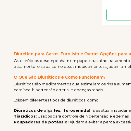
Diurético para Gatos: Furolisin e Outras Opções para 
Os diuréticos desempenham um papel crucial no tratamento d
tratamento, e saiba como esses medicamentos ajudam a melho
O Que São Diuréticos e Como Funcionam?
Diuréticos são medicamentos que estimulam os rins a aumenta
cardíaca, hipertensão arterial e doenças renais.
Existem diferentes tipos de diuréticos, como:
Diuréticos de alça (ex.: furosemida):
Eles atuam rapidame
Tiazídicos:
Usados para controle de hipertensão e edemas l
Poupadores de potássio:
Ajudam a evitar a perda excessiv