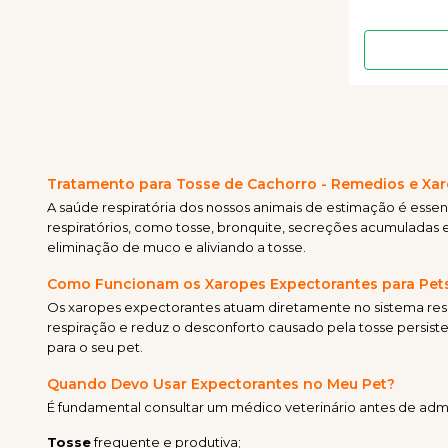
Tratamento para Tosse de Cachorro - Remedios e Xaro
A saúde respiratória dos nossos animais de estimação é esse
respiratórios, como tosse, bronquite, secreções acumuladas e 
eliminação de muco e aliviando a tosse.
Como Funcionam os Xaropes Expectorantes para Pet
Os xaropes expectorantes atuam diretamente no sistema respir
respiração e reduz o desconforto causado pela tosse persist
para o seu pet.
Quando Devo Usar Expectorantes no Meu Pet?
É fundamental consultar um médico veterinário antes de adm
Tosse
frequente e produtiva;