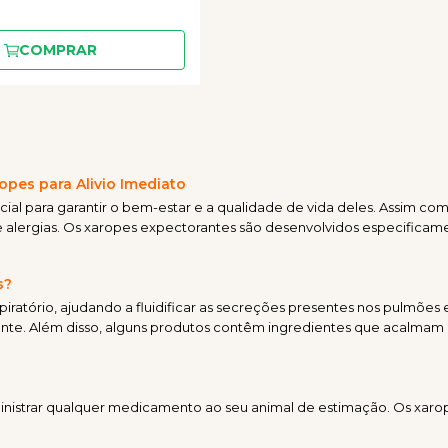
COMPRAR
pes para Alivio Imediato
ncial para garantir o bem-estar e a qualidade de vida deles. Assim
alergias. Os xaropes expectorantes são desenvolvidos especificamente 
s?
atório, ajudando a fluidificar as secreções presentes nos pulmões e 
ente. Além disso, alguns produtos contêm ingredientes que acalmam a
inistrar qualquer medicamento ao seu animal de estimação. Os xaro