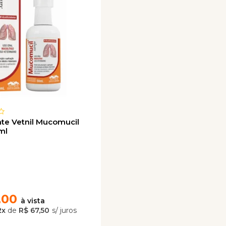
te Vetnil Mucomucil
ml
,00
2
x
de
R$ 67,50