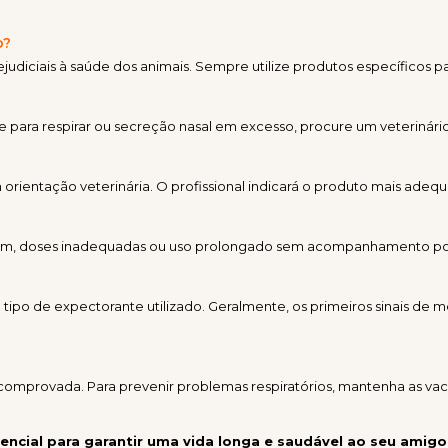
o?
ciais à saúde dos animais. Sempre utilize produtos específicos par
de para respirar ou secreção nasal em excesso, procure um veterinár
entação veterinária. O profissional indicará o produto mais adequ
rém, doses inadequadas ou uso prolongado sem acompanhamento pode
ipo de expectorante utilizado. Geralmente, os primeiros sinais de 
omprovada. Para prevenir problemas respiratórios, mantenha as vaci
sencial para garantir uma vida longa e saudável ao seu amig