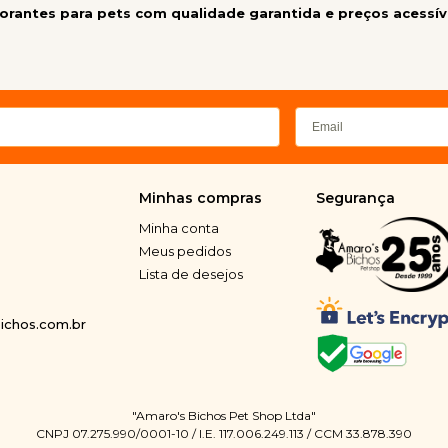
rantes para pets com qualidade garantida e preços acessív
Minhas compras
Segurança
Minha conta
Meus pedidos
Lista de desejos
chos.com.br
"Amaro's Bichos Pet Shop Ltda"
CNPJ 07.275.990/0001-10 / I.E. 117.006.249.113 / CCM 33.878.390