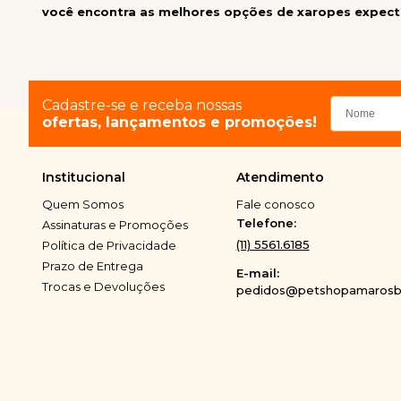
você encontra as melhores opções de xaropes expecto
Cadastre-se e receba nossas
ofertas, lançamentos e promoções!
Institucional
Atendimento
Quem Somos
Fale conosco
Telefone:
Assinaturas e Promoções
(11) 5561.6185
Política de Privacidade
Prazo de Entrega
E-mail:
Trocas e Devoluções
pedidos@petshopamarosbi