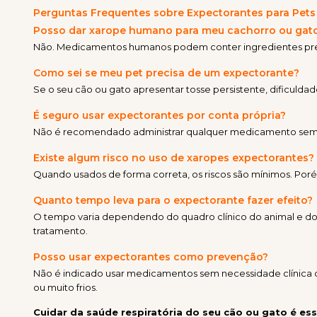
Perguntas Frequentes sobre Expectorantes para Pets
Posso dar xarope humano para meu cachorro ou gat
Não. Medicamentos humanos podem conter ingredientes prejudi
Como sei se meu pet precisa de um expectorante?
Se o seu cão ou gato apresentar tosse persistente, dificulda
É seguro usar expectorantes por conta própria?
Não é recomendado administrar qualquer medicamento sem ori
Existe algum risco no uso de xaropes expectorantes?
Quando usados de forma correta, os riscos são mínimos. Po
Quanto tempo leva para o expectorante fazer efeito?
O tempo varia dependendo do quadro clínico do animal e do t
tratamento.
Posso usar expectorantes como prevenção?
Não é indicado usar medicamentos sem necessidade clínica c
ou muito frios.
Cuidar da saúde respiratória do seu cão ou gato é es