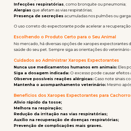
Infecções respiratórias
, como bronquite ou pneumonia;
Alergias
que afetam as vias respiratórias;
Presença de secreções
acumuladas nos pulmões ou garga
O uso correto do expectorante pode acelerar a recuperação 
Escolhendo o Produto Certo para o Seu Animal
No mercado, há diversas opções de xaropes expectorantes d
saúde do seu pet. Sempre siga as orientações do veterinário
Cuidados ao Administrar Xaropes Expectorantes
Nunca use medicamentos humanos em animais:
Eles po
Siga a dosagem indicada:
O excesso pode causar efeitos 
Observe possíveis reações alérgicas:
Caso note sinais co
Mantenha o acompanhamento veterinário:
Mesmo após o
Benefícios dos Xaropes Expectorantes para Cachorro
Alívio rápido da tosse;
Melhora na respiração;
Redução da irritação nas vias respiratórias;
Auxílio na recuperação de doenças respiratórias;
Prevenção de complicações mais graves.