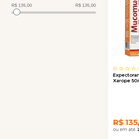
Expectoran
Xarope 50
R$
135