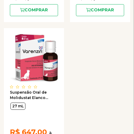
COMPRAR
COMPRAR
Suspensão Oral de
Molidustat Elanco
Varenzin 25 mg para
27 mL
Gatos
R$
647,00