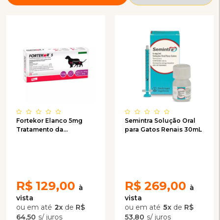
Fortekor Elanco 5mg
Semintra Solução Oral
Tratamento da
para Gatos Renais 30mL
Insuficiência Cardíaca
R$
129,00
R$
269,00
2
x
de
R$
5
x
de
R$
64,50
53,80