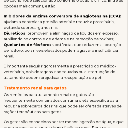
de cachorros é selecionado conforme o quadro clínico. Entre as
opções mais comuns, estão:
Inibidores da enzima conversora de angiotensina (ECA):
ajudam a controlar a pressão arterial e reduzir a proteinúria,
evitando sobrecarga nos rins;
Diuréticos:
promovem a eliminação de líquidos em excesso,
auxiliando no controle de edema e na remoção de toxinas;
Quelantes de fósforo:
substâncias que reduzem a absorção
de fósforo, pois níveis elevados podem agravar a insuficiência
renal.
É importante seguir rigorosamente a prescrição do médico-
veterinário, pois dosagens inadequadas ou a interrupção do
tratamento podem prejudicar a recuperação do pet.
Tratamento renal para gatos
Os remédios para tratamento renal de gatos são
frequentemente combinados com uma dieta específica para
reduzir a sobrecarga dos rins, que pode ser ofertada através de
rações terapêuticas para gatos.
Os gatos são conhecidos por ter menor ingestão de água, o que
pode agravar os quadros de insuficiência renal. Por isso, a