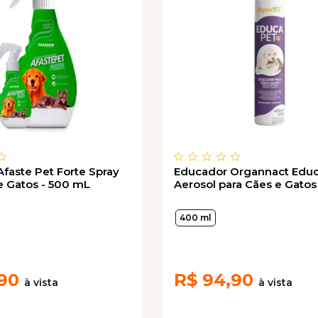
faste Pet Forte Spray
Educador Organnact Educ
e Gatos - 500 mL
Aerosol para Cães e Gato
400 ml
90
R$
94,90