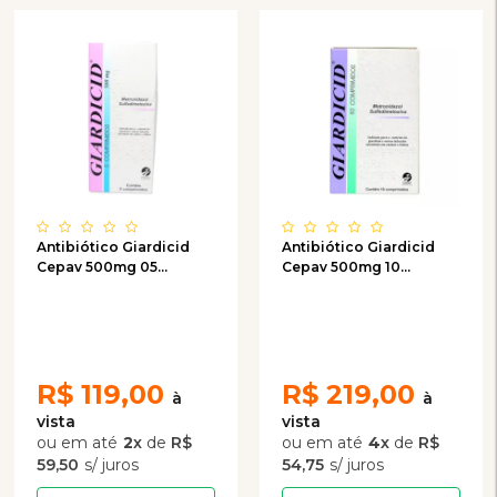
Antibiótico Giardicid
Antibiótico Giardicid
Cepav 500mg 05
Cepav 500mg 10
Comprimidos
Comprimidos
R$
119,00
R$
219,00
2
x
de
R$
4
x
de
R$
59,50
54,75