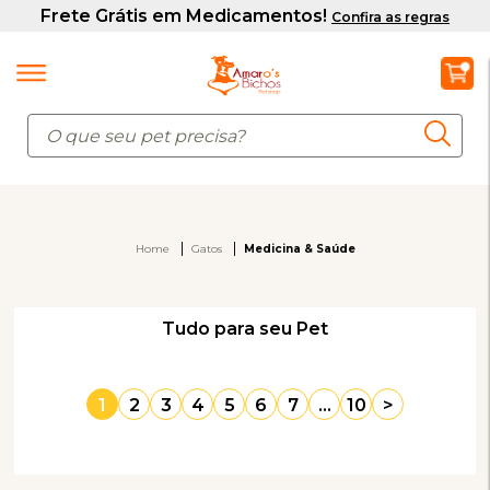
Home
Gatos
Medicina & Saúde
Tudo para seu Pet
1
2
3
4
5
6
7
...
10
>