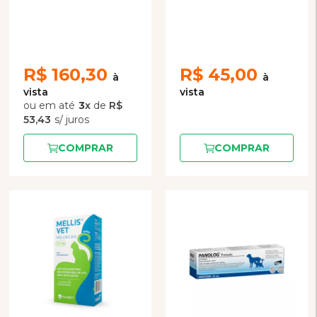
Suplemento Vitamínico
- Vetnil
R$
160,30
R$
45,00
3
x
de
R$
53,43
COMPRAR
COMPRAR