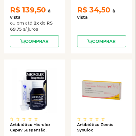
R$
139,50
R$
34,50
2
x
de
R$
69,75
COMPRAR
COMPRAR
Antibiótico Microlex
Antibiótico Zoetis
Cepav Suspensão
Synulox
25mg/ml