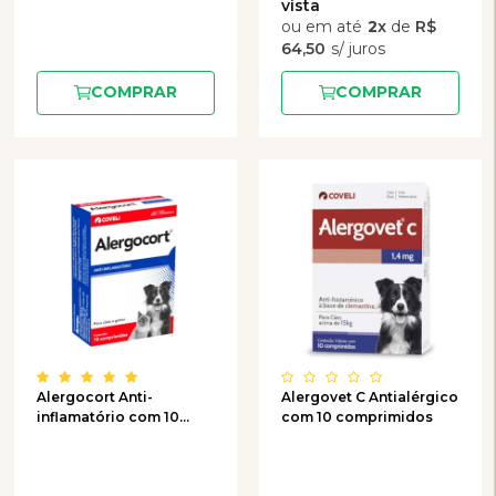
2
x
de
R$
64,50
COMPRAR
COMPRAR
Alergocort Anti-
Alergovet C Antialérgico
inflamatório com 10
com 10 comprimidos
comprimidos