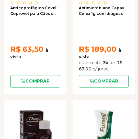
Anticoprofágico Coveli
Antimicrobiano Cepav
Coprovet para Cães e
Cefex 1g com drágeas
Gatos 20 Comprimidos
R$
63,50
R$
189,00
3
x
de
R$
63,00
COMPRAR
COMPRAR