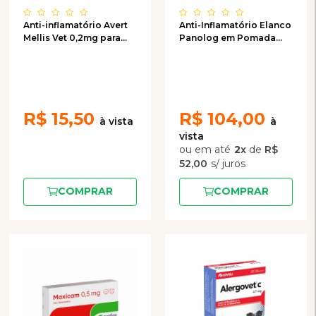
Anti-inflamatório Avert
Anti-Inflamatório Elanco
Mellis Vet 0,2mg para
Panolog em Pomada
Gatos com 10
15mL
comprimidos
R$
15,50
R$
104,00
2
x
de
R$
52,00
COMPRAR
COMPRAR