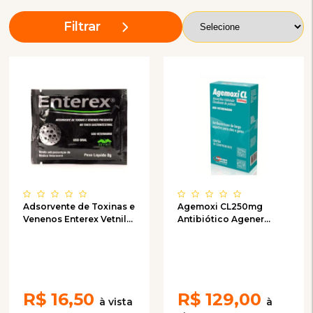
Filtrar
Adsorvente de Toxinas e
Agemoxi CL250mg
Venenos Enterex Vetnil
Antibiótico Agener
8g
União com 10
comprimidos
R$
16,50
R$
129,00