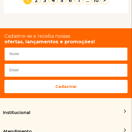
1
2
3
4
5
6
7
...
10
>
Cadastre-se e receba nossas
ofertas, lançamentos e promoções!
Institucional
Atendimento