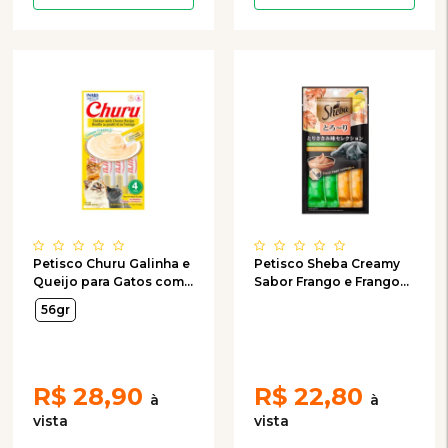
Petisco Churu Galinha e
Petisco Sheba Creamy
Queijo para Gatos com
Sabor Frango e Frango
4 Unidades de 14g
com Peixe Branco para
56gr
Gatos com 4 Unidades
de 12g
R$
28,90
R$
22,80