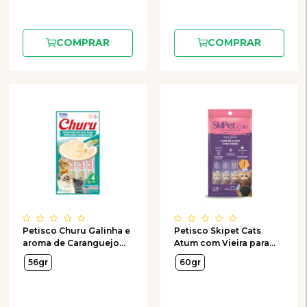
COMPRAR
COMPRAR
Petisco Churu Galinha e
Petisco Skipet Cats
aroma de Caranguejo
Atum com Vieira para
para Gatos com 4
Gatos com 4 Unidades
56gr
60gr
Unidades de 14g
de 15g