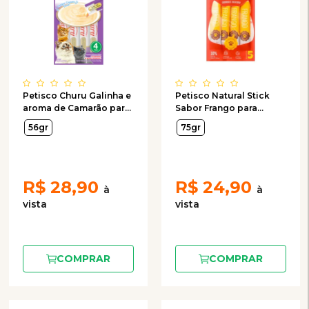
Petisco Churu Galinha e
Petisco Natural Stick
aroma de Camarão para
Sabor Frango para
Gatos com 4 Unidades
Gatos com 5 Unidades
56gr
75gr
de 14g
de 15g
R$
28,90
R$
24,90
COMPRAR
COMPRAR