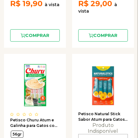
R$
19,90
R$
29,00
COMPRAR
COMPRAR
Petisco Natural Stick
Sabor Atum para Gatos
Petisco Churu Atum e
Produto
com 5 Unidades de 15g
Galinha para Gatos com
Indisponível
4 Unidades de 14g
56gr