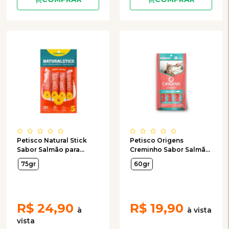
Petisco Natural Stick
Petisco Origens
Sabor Salmão para
Creminho Sabor Salmão
Gatos com 5 Unidades
para Gatos com 4
75gr
60gr
de 15g
Unidades de 15g
R$
24,90
R$
19,90