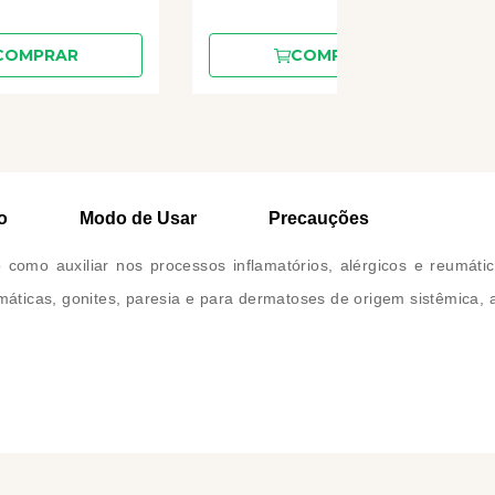
COMPRAR
COMPRAR
o
Modo de Usar
Precauções
ado como auxiliar nos processos inflamatórios, alérgicos e reu
máticas, gonites, paresia e para dermatoses de origem sistêmica, a