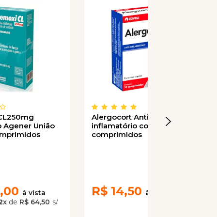
CL250mg
Alergocort Anti-
co Agener União
inflamatório com 10
omprimidos
comprimidos
,00
R$
14,50
2
x
de
R$ 64,50