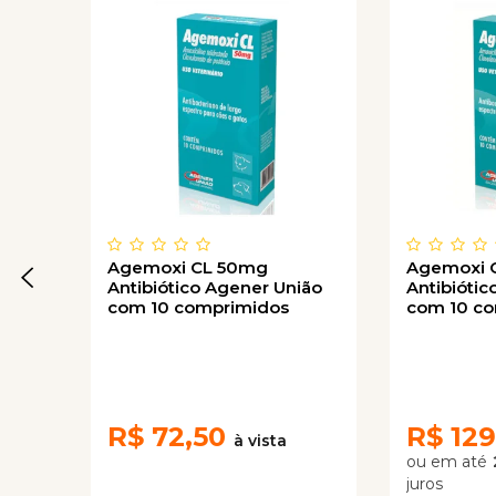
Agemoxi CL 50mg
Agemoxi 
Antibiótico Agener União
Antibióti
com 10 comprimidos
com 10 c
R$
72,50
R$
129