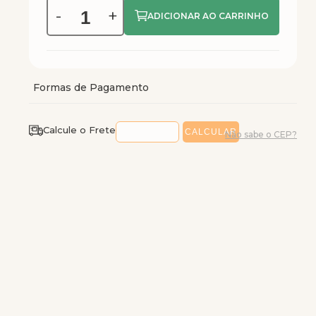
-
+
Calcule o Frete
Não sabe o CEP?