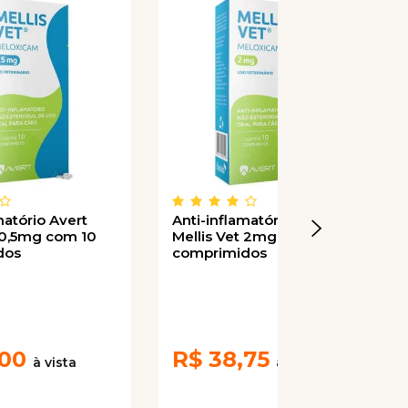
matório Avert
Anti-inflamatório Avert
t 0,5mg com 10
Mellis Vet 2mg com 10
dos
comprimidos
,00
R$
38,75