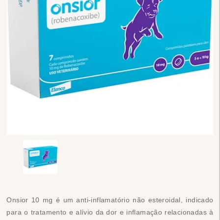
Onsior 10 mg é um anti-inflamatório não esteroidal, indicado
para o tratamento e alívio da dor e inflamação relacionadas à