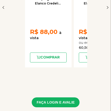
Elanco Credeli
Elanco Credeli
Plus para Cães
Plus para Cães
de 2,8 a 5,5 kg
de 11 a 22 kg C/1
C/1 Comprimido
Comprimido
R$
88,00
R$
121,00
2
x
de
60,50
COMPRAR
COMPRAR
FAÇA LOGIN E AVALIE