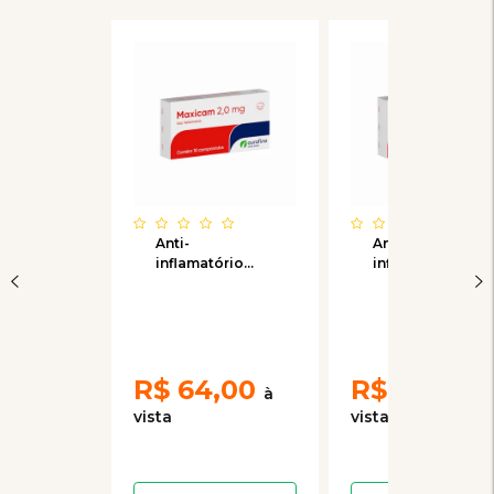
Anti-
Anti-
inflamatório
inflamatório
Ourofino
Ourofino
Maxicam 2,0mg
Maxicam 0,5mg
com 10
com 10
comprimidos
comprimidos
R$
64,00
R$
41,00