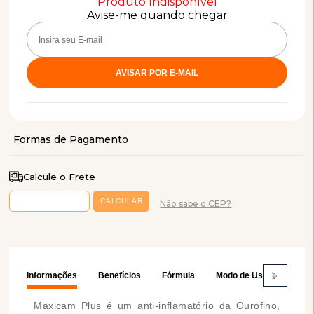
Produto Indisponível
Avise-me quando chegar
Calcule o Frete
Não sabe o CEP?
Informações
Benefícios
Fórmula
Modo de Usar
Prec
Maxicam Plus é um anti-inflamatório da Ourofino,