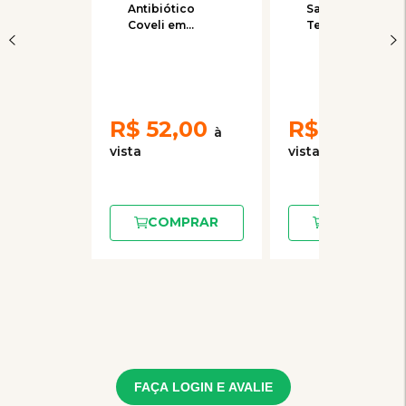
Antibiótico
Sarnicida Coveli
Coveli em
Tetisarnol em
Creme Neodexa
Spray 125g
15g
R$
52,00
R$
79,00
COMPRAR
COMPRAR
FAÇA LOGIN E AVALIE