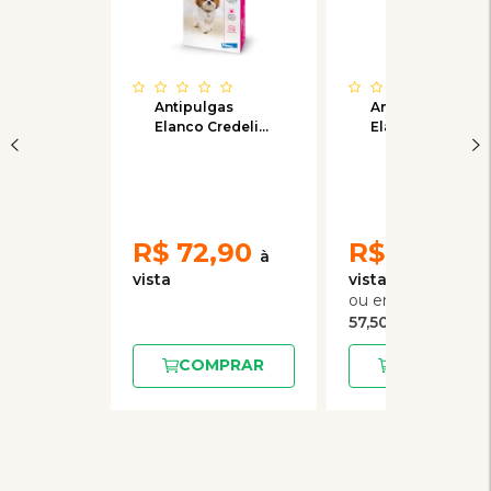
Antipulgas
Antipulgas
Elanco Credeli
Elanco Credeli
112,5mg para
450mg para
Cães de 2,5 a
Cães de 11 a
5,5kg
22kg
R$
72,90
R$
115,00
2
x
de
57,50
COMPRAR
COMPRAR