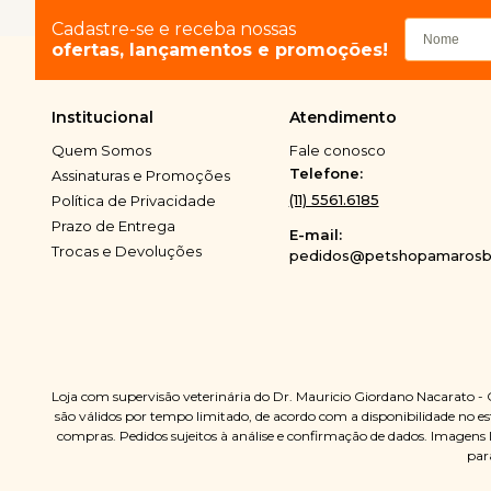
Cadastre-se e receba nossas
ofertas, lançamentos e promoções!
Institucional
Atendimento
Quem Somos
Fale conosco
Telefone:
Assinaturas e Promoções
(11) 5561.6185
Política de Privacidade
Prazo de Entrega
E-mail:
Trocas e Devoluções
pedidos@petshopamarosbi
Loja com supervisão veterinária do Dr. Mauricio Giordano Nacarato -
são válidos por tempo limitado, de acordo com a disponibilidade no est
compras. Pedidos sujeitos à análise e confirmação de dados. Imagens 
par