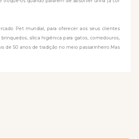
e troque-os quando pararem de absorver urina (a cor
ado Pet mundial, para oferecer aos seus clientes
brinquedos, sílica higiênica para gatos, comedouros,
s de 50 anos de tradição no meio passarinheiro.Mas