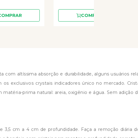
COMPRAR
COMPRAR
 conta com altíssima absorção e durabilidade, alguns usuários r
 os exclusivos crystais indicadores único no mercado. Cris
atéria-prima natural: areia, oxigênio e água. Sem adição de m
,5 cm a 4 cm de profundidade. Faça a remoção diária dos r