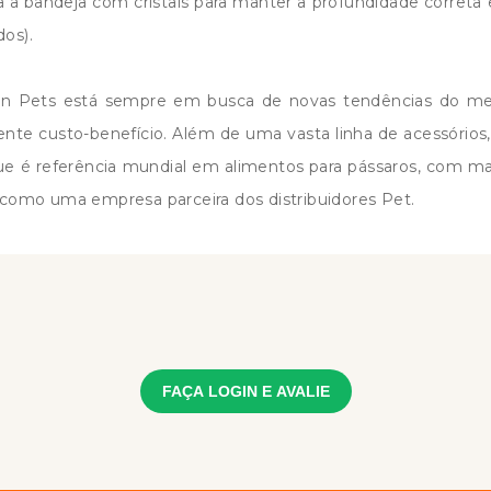
a bandeja com cristais para manter a profundidade correta 
dos).
 Pets está sempre em busca de novas tendências do merc
nte custo-benefício. Além de uma vasta linha de acessórios, 
 é referência mundial em alimentos para pássaros, com mai
 como uma empresa parceira dos distribuidores Pet.
FAÇA LOGIN E AVALIE