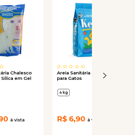
tária Chalesco
Areia Sanitária Alfapet Kets
e Sílica em Gel
para Gatos
4 kg
90
R$
6,90