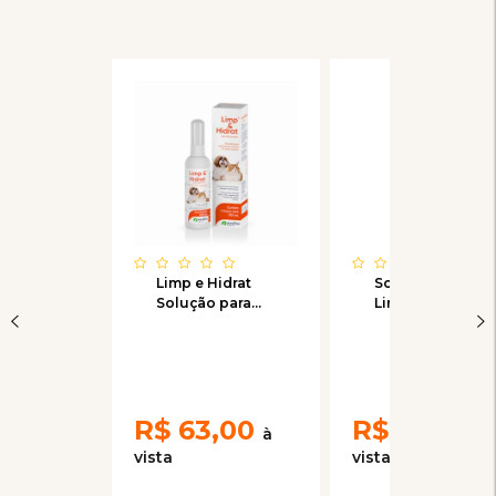
Limp e Hidrat
Solução de
Solução para
Limpeza Soft
Limpeza de
Care Eye Clean
Ouvidos Cães e
Up 100mL
Gatos 100ml
R$
63,00
R$
43,25