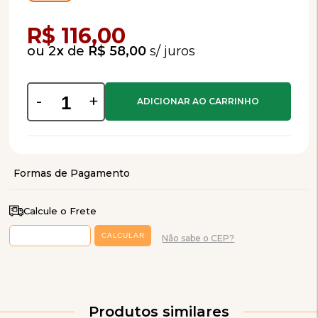
Compra Programada
R$ 116,00
2
x
de
R$ 58,00
-
+
Calcule o Frete
Não sabe o CEP?
Produtos similares