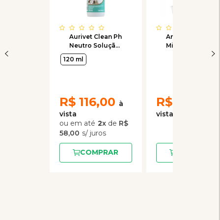
Aurivet Clean Ph
Antibiótico
Neutro Solução
Microlex Cepav
Limpeza
Suspensão
120 ml
Otológica Cães
25mg/ml
120ml
R$
116,00
R$
86,20
2
x
de
R$
58,00
COMPRAR
COMPRAR