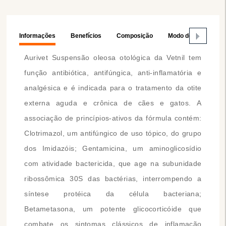
Informações
Benefícios
Composição
Modo de Usar
Aurivet Suspensão oleosa otológica da Vetnil tem
função antibiótica, antifúngica, anti-inflamatória e
analgésica e é indicada para o tratamento da otite
externa aguda e crônica de cães e gatos. A
associação de princípios-ativos da fórmula contém:
Clotrimazol, um antifúngico de uso tópico, do grupo
dos Imidazóis; Gentamicina, um aminoglicosídio
com atividade bactericida, que age na subunidade
ribossômica 30S das bactérias, interrompendo a
síntese protéica da célula bacteriana;
Betametasona, um potente glicocorticóide que
combate os sintomas clássicos de inflamação