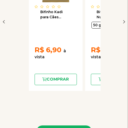
Bifinho Kadi
Bifinho Pet
para Cães
Nutrition Vie
Filhotes sabor
para Cães Sabor
50 g
Frango 55g
Frango com
Legumes 50g
R$
6,90
R$
9,90
COMPRAR
COMPRAR