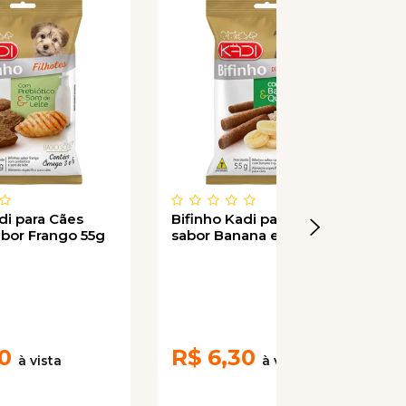
di para Cães
Bifinho Kadi para Cães
abor Frango 55g
sabor Banana e Quinoa 55g
0
R$
6,30