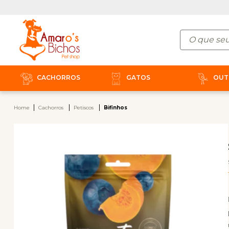
CACHORROS
GATOS
OUT
Home
Cachorros
Petiscos
Bifinhos