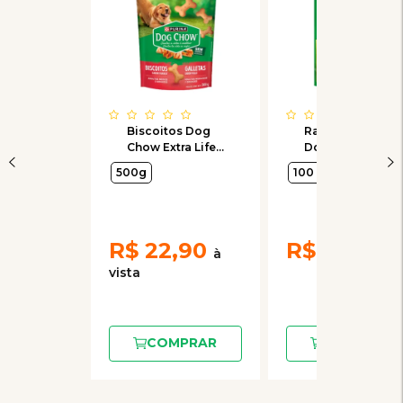
Biscoitos Dog
Ração Úmida
Chow Extra Life
Dog Chow Extra
Integral sabor
Life Sachê
500g
100 g
Frango para
Frango e Arroz
Cães Adultos de
para Cães
Raças Médias e
Filhotes
Grandes 500g
R$
22,90
R$
3,50
COMPRAR
COMPRAR