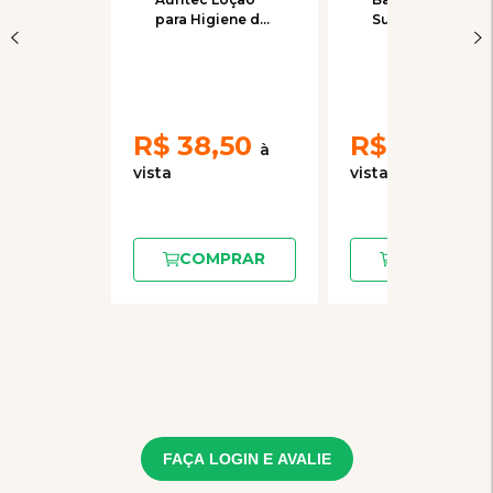
para Higiene do
Suplemento
Conduto
Alimentar
Auditivo de
Agener União
Cães e Gatos
70g
100ml
R$
38,50
R$
72,00
COMPRAR
COMPRAR
FAÇA LOGIN E AVALIE