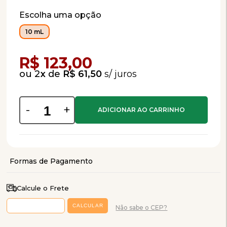
Escolha uma opção
10 mL
Compra Programada
R$ 123,00
2
x
de
R$ 61,50
-
+
Calcule o Frete
Não sabe o CEP?