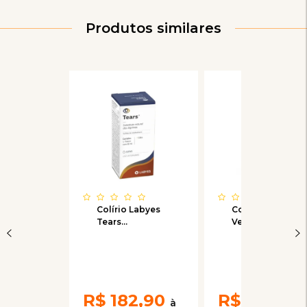
Produtos similares
Colírio Labyes
Colírio Soft Care
Tears
Vetfresh para
Substituto das
Cães e Gatos
Lágrimas 8mL
10ml
R$
182,90
R$
59,00