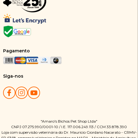
Pagamento
Siga-nos
"Amaro's Bichos Pet Shop Ltda"
CNPJ 07.275.990/0001-10 / I.E. 117.006.249.113 / CCM 33.878.390
Loja com supervisão veterinária do Dr. Mauricio Giordano Nacarato - CRMV-
SP 6368, responsável técnico e Registro no MAPA - Ministério da Agricultura,