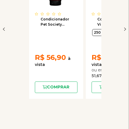
Condicionador
Condicionador
Pet Society
Virbac
Brilho e
Phisioderm para
250 ml
500 ml
Desembaraço
Cães e Gatos
para Cães e
Gatos 290mL
R$
56,90
R$
155,00
3
x
de
51,67
COMPRAR
COMPRAR