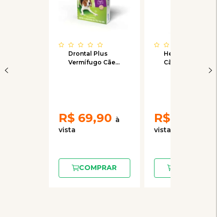
Drontal Plus
Helfine Plus
Vermífugo Cães
Cães Vermífugo
até 10Kg sabor
com 04
Carne
comprimidos
R$
69,90
R$
39,50
COMPRAR
COMPRAR