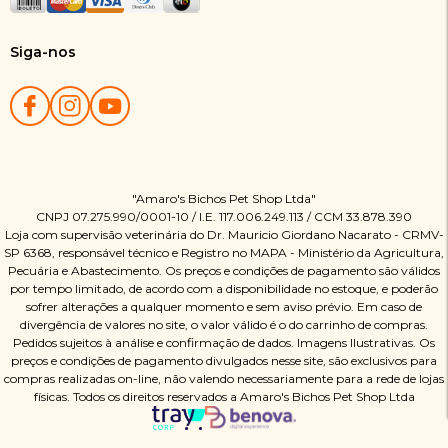
Siga-nos
"Amaro's Bichos Pet Shop Ltda"
CNPJ 07.275.990/0001-10 / I.E. 117.006.249.113 / CCM 33.878.390
Loja com supervisão veterinária do Dr. Mauricio Giordano Nacarato - CRMV-
SP 6368, responsável técnico e Registro no MAPA - Ministério da Agricultura,
Pecuária e Abastecimento. Os preços e condições de pagamento são válidos
por tempo limitado, de acordo com a disponibilidade no estoque, e poderão
sofrer alterações a qualquer momento e sem aviso prévio. Em caso de
divergência de valores no site, o valor válido é o do carrinho de compras.
Pedidos sujeitos à análise e confirmação de dados. Imagens Ilustrativas. Os
preços e condições de pagamento divulgados nesse site, são exclusivos para
compras realizadas on-line, não valendo necessariamente para a rede de lojas
físicas. Todos os direitos reservados a Amaro's Bichos Pet Shop Ltda