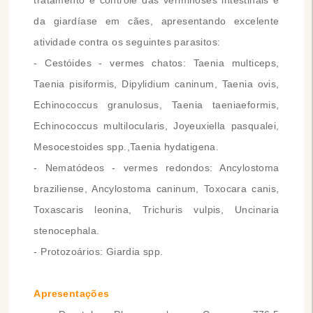
tratamento e controle das verminoses intestinais e
da giardíase em cães, apresentando excelente
atividade contra os seguintes parasitos:
- Cestóides - vermes chatos: Taenia multiceps,
Taenia pisiformis, Dipylidium caninum, Taenia ovis,
Echinococcus granulosus, Taenia taeniaeformis,
Echinococcus multilocularis, Joyeuxiella pasqualei,
Mesocestoides spp.,Taenia hydatigena.
- Nematódeos - vermes redondos: Ancylostoma
braziliense, Ancylostoma caninum, Toxocara canis,
Toxascaris leonina, Trichuris vulpis, Uncinaria
stenocephala.
- Protozoários: Giardia spp.
Apresentações