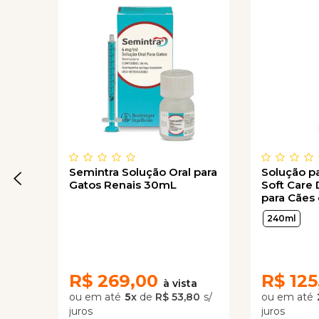
Semintra Solução Oral para
Solução pa
Gatos Renais 30mL
Soft Care 
para Cães
240ml
R$
269,00
R$
125
5
x
de
R$ 53,80