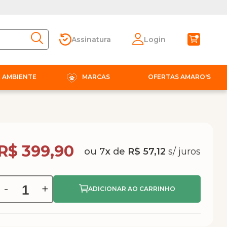
Assinatura
Login
E AMBIENTE
MARCAS
OFERTAS AMARO'S
Compra Programada
R$ 399,90
7
x
de
R$ 57,12
-
+