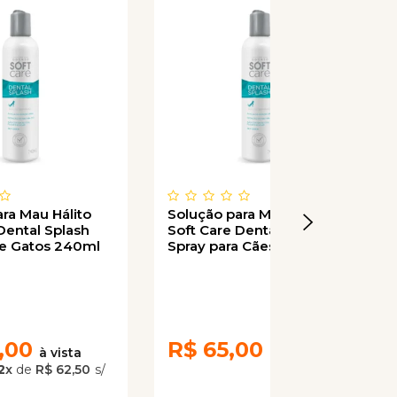
ra Mau Hálito
Solução para Mau Hálito
Dental Splash
Soft Care Dental Splash
 e Gatos 240ml
Spray para Cães e Gatos
100ml
,00
R$
65,00
2
x
de
R$ 62,50