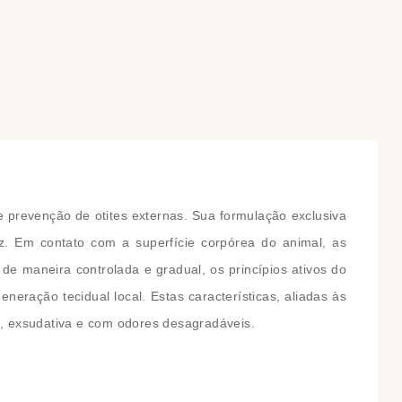
COMPRAR
COMPRAR
 e prevenção de otites externas. Sua formulação exclusiva
z. Em contato com a superfície corpórea do animal, as
e maneira controlada e gradual, os princípios ativos do
ração tecidual local. Estas características, aliadas às
da, exsudativa e com odores desagradáveis.