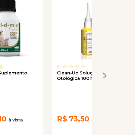
 Suplemento
Clean-Up Solução
Otológica 100mL
10
R$
73,50