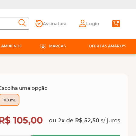
Assinatura
Login
E AMBIENTE
MARCAS
OFERTAS AMARO'S
Escolha uma opção
100 mL
Compra Programada
R$ 105,00
2
x
de
R$ 52,50