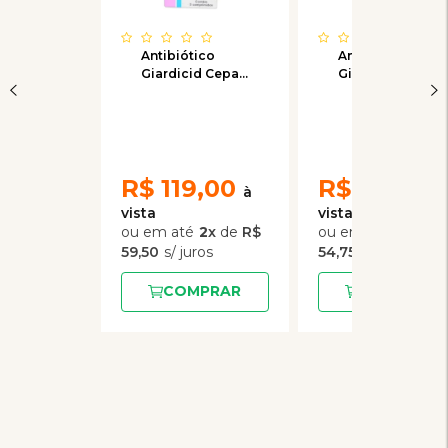
Antibiótico
Antibiótico
Giardicid Cepav
Giardicid Cepav
500mg 05
500mg 10
Comprimidos
Comprimidos
R$
119,00
R$
219,00
2
x
de
R$
4
x
de
59,50
54,75
COMPRAR
COMPRAR