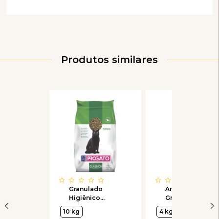
Produtos similares
Granulado
Areia Higiênica
Higiênico
Granulada para
ProGato
Gatos Putz
10 kg
4 kg
Clássica
Grãos +Fino