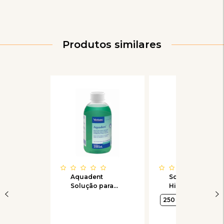
Produtos similares
Aquadent
Solução
Solução para
Hidratante
Higiene Oral
Virbac
250 mL
250mL
Phisioderm
Hydrat Spray
para Cães e