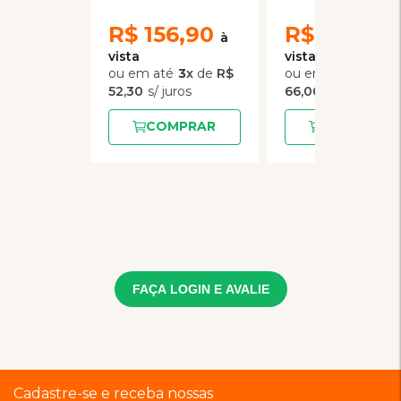
Gatos 250mL
R$
156,90
R$
198,00
3
x
de
R$
3
x
de
52,30
66,00
COMPRAR
COMPRAR
FAÇA LOGIN E AVALIE
Cadastre-se e receba nossas