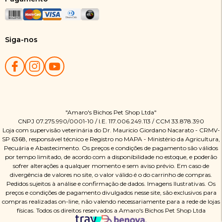
Siga-nos
"Amaro's Bichos Pet Shop Ltda"
CNPJ 07.275.990/0001-10 / I.E. 117.006.249.113 / CCM 33.878.390
Loja com supervisão veterinária do Dr. Mauricio Giordano Nacarato - CRMV-
SP 6368, responsável técnico e Registro no MAPA - Ministério da Agricultura,
Pecuária e Abastecimento. Os preços e condições de pagamento são válidos
por tempo limitado, de acordo com a disponibilidade no estoque, e poderão
sofrer alterações a qualquer momento e sem aviso prévio. Em caso de
divergência de valores no site, o valor válido é o do carrinho de compras.
Pedidos sujeitos à análise e confirmação de dados. Imagens Ilustrativas. Os
preços e condições de pagamento divulgados nesse site, são exclusivos para
compras realizadas on-line, não valendo necessariamente para a rede de lojas
físicas. Todos os direitos reservados a Amaro's Bichos Pet Shop Ltda