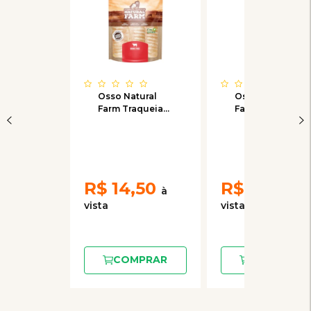
Osso Natural
Osso Natural
Farm Traqueia
Farm Casco
Bovina para
Bovino com 6
Cães com 3
Unidades para
Unidades
Cães
R$
14,50
R$
24,00
COMPRAR
COMPRAR