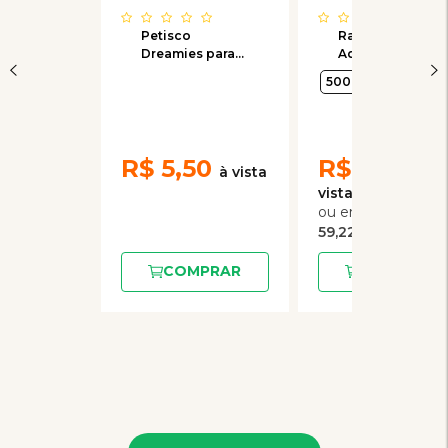
Petisco
Ração Premier
Dreamies para
Adultos
Gatos Adultos
Ambientes para
500 g
7,5 kg
Gatos Adultos
sabor Salmão
R$
5,50
R$
236,90
4
x
de
59,22
COMPRAR
COMPRAR