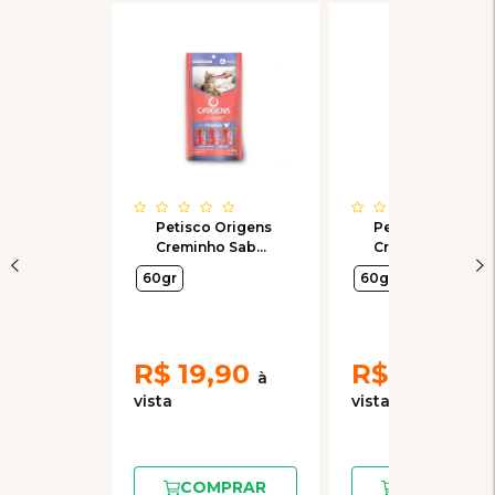
Petisco Origens
Petisco Origens
Creminho Sabor
Creminho Sabor
Carne para
Salmão para
60gr
60gr
Gatos com 4
Gatos com 4
Unidades de 15g
Unidades de 15g
R$
19,90
R$
19,90
COMPRAR
COMPRAR