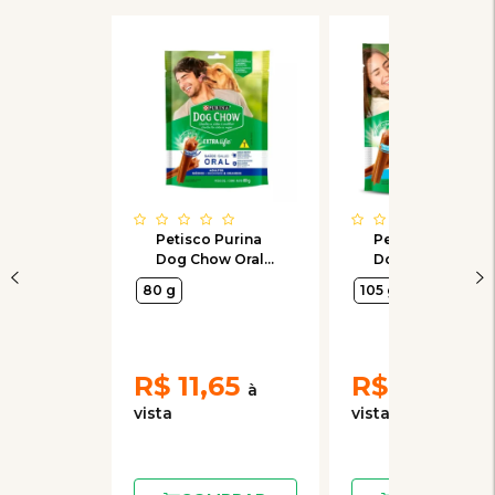
Petisco Purina
Petisco Purina
Dog Chow Oral
Dog Chow Oral
Extra Life para
Extra Life para
80 g
105 g
Cães Adultos de
Cães Adultos de
Raças Médias e
Raças Minis e
Grandes 80g
Pequenas 105g
R$
11,65
R$
15,90