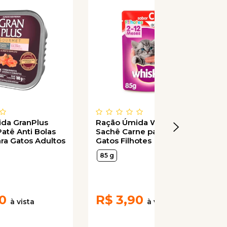
da GranPlus
Ração Úmida Whiskas
atê Anti Bolas
Sachê Carne para Gatos
ra Gatos Adultos
Gatos Filhotes
 sabor Salmão
85 g
0
R$
3,90