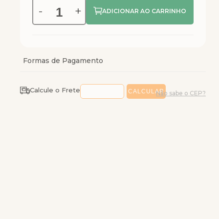
-
+
Calcule o Frete
Não sabe o CEP?