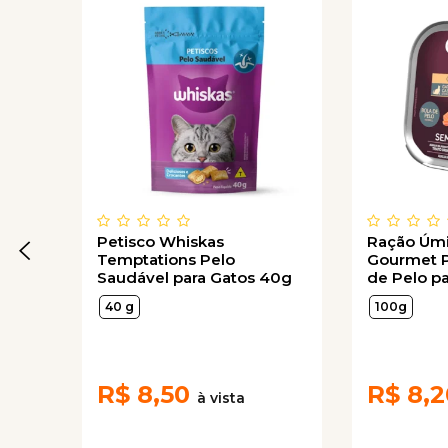
Petisco Whiskas
Ração Úmi
Temptations Pelo
Gourmet P
Saudável para Gatos 40g
de Pelo pa
Castrados
40 g
100g
100g
R$
8,50
R$
8,2