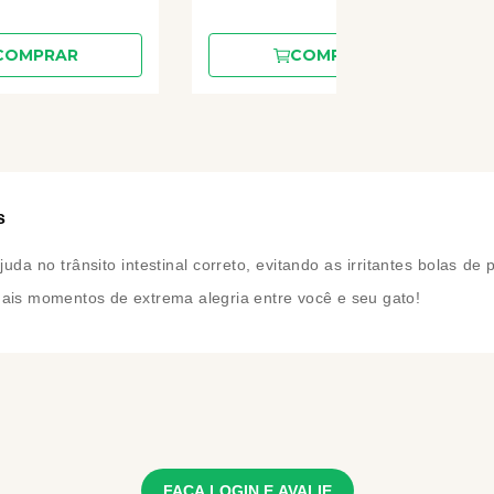
COMPRAR
COMPRAR
s
da no trânsito intestinal correto, evitando as irritantes bolas de
 mais momentos de extrema alegria entre você e seu gato!
FAÇA LOGIN E AVALIE