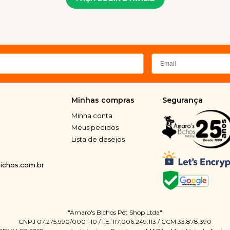
Minhas compras
Segurança
Minha conta
Meus pedidos
Lista de desejos
chos.com.br
"Amaro's Bichos Pet Shop Ltda"
CNPJ 07.275.990/0001-10 / I.E. 117.006.249.113 / CCM 33.878.390