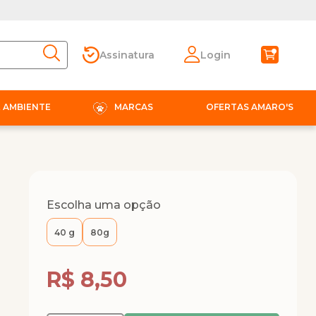
Assinatura
Login
E AMBIENTE
MARCAS
OFERTAS AMARO'S
Escolha uma opção
40 g
80g
Compra Programada
R$ 8,50