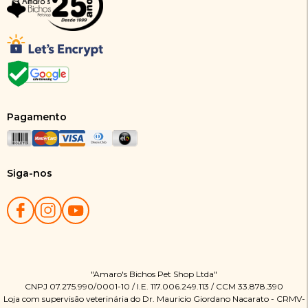
Pagamento
Siga-nos
"Amaro's Bichos Pet Shop Ltda"
CNPJ 07.275.990/0001-10 / I.E. 117.006.249.113 / CCM 33.878.390
Loja com supervisão veterinária do Dr. Mauricio Giordano Nacarato - CRMV-