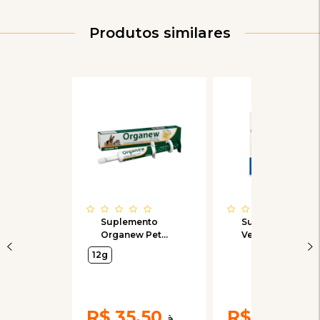
Produtos similares
Suplemento
Suplemento
Organew Pet
Vetnil Glicopan
Pasta Vetnil
Gold para Cães
12g
para Cães e
e Gatos
Gatos 12g
R$
35,50
R$
52,30