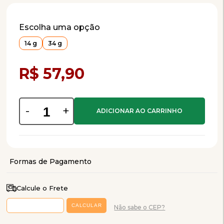
Escolha uma opção
14 g
34 g
Compra Programada
R$ 57,90
-
+
Calcule o Frete
Não sabe o CEP?