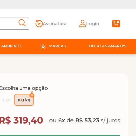
Assinatura
Login
E AMBIENTE
MARCAS
OFERTAS AMARO'S
Escolha uma opção
3 kg
10,1 kg
Compra Programada
R$ 319,40
6
x
de
R$ 53,23