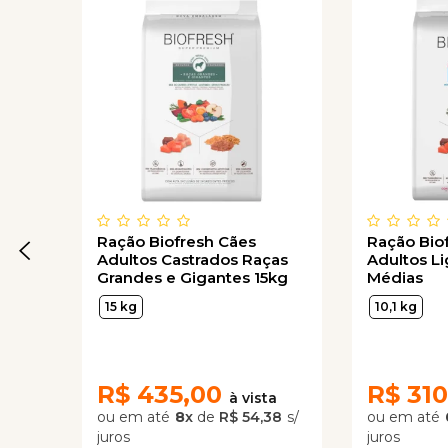
Ração Biofresh Cães
Ração Bio
Adultos Castrados Raças
Adultos L
Grandes e Gigantes 15kg
Médias
15 kg
10,1 kg
R$
435,00
R$
310
8
x
de
R$ 54,38