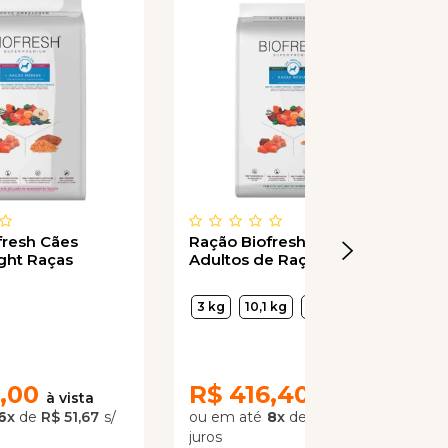
fresh Cães
Ração Biofresh para Cães
ight Raças
Adultos de Raças Médias
3 kg
10,1 kg
15 kg
,00
R$
416,40
6
x
de
R$ 51,67
8
x
de
R$ 52,05