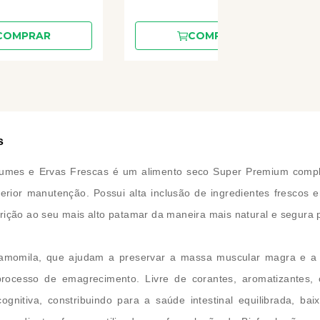
COMPRAR
COMPRAR
s
egumes e Ervas Frescas é um alimento seco Super Premium comp
terior manutenção. Possui alta inclusão de ingredientes frescos
rição ao seu mais alto patamar da maneira mais natural e segura p
e camomila, que ajudam a preservar a massa muscular magra e a
cesso de emagrecimento. Livre de corantes, aromatizantes, co
gnitiva, constribuindo para a saúde intestinal equilibrada, bai