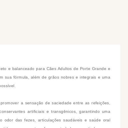
COMPRAR
COMPRAR
leto e balanceado para Cães Adultos de Porte Grande e
 em sua fórmula, além de grãos nobres e integrais e uma
ossível.
 promover a sensação de saciedade entre as refeições,
nservantes artificiais e transgênicos, garantindo uma
xo odor das fezes, articulações saudáveis e saúde oral