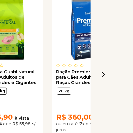
a Guabi Natural
Ração Premier Fórmula
 Adultos de
para Cães Adultos de
ndes e Gigantes
Raças Grandes e Gigantes
go e Arroz
Sabor Frango
 kg
20 kg
3,90
R$
360,00
4
x
de
R$ 55,98
7
x
de
R$ 51,43