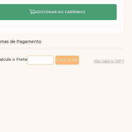
alcule o Frete
Não sabe o CEP?