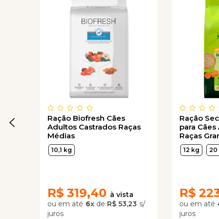
Ração Biofresh Cães
Ração Sec
Adultos Castrados Raças
para Cães
Médias
Raças Gra
sabor Fran
10,1 kg
12 kg
20
Integral
R$
319,40
R$
22
6
x
de
R$ 53,23