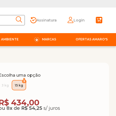
Assinatura
Login
E AMBIENTE
MARCAS
OFERTAS AMARO'S
Escolha uma opção
3 kg
15 kg
Compra Programada
R$ 434,00
8
x
de
R$ 54,25