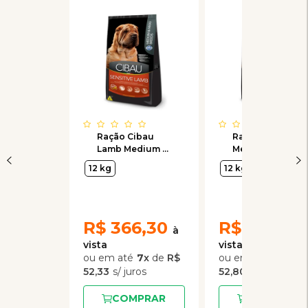
Ração Cibau
Ração Cibau
Lamb Medium &
Medium & Maxi
Maxi Sensitive
Light para Cães
12 kg
12 kg
para Cães
Adultos de
Adultos de
Raças Médias e
Raças Médias e
Grandes
Grandes
R$
366,30
R$
264,00
7
x
de
R$
5
x
de
52,33
52,80
COMPRAR
COMPRAR