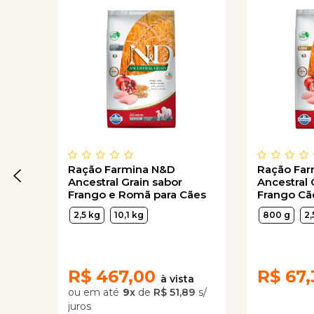
Ração Farmina N&D
Ração Fa
Ancestral Grain sabor
Ancestral 
Frango e Romã para Cães
Frango Cã
Sênior de Raças Médias
Raças Pe
2,5 kg
10,1 kg
800 g
2,
R$
467,00
R$
67,
9
x
de
R$ 51,89