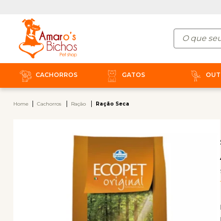
CACHORROS
GATOS
OUT
Home
Cachorros
Ração
Ração Seca