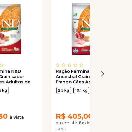
rmina N&D
Ração Farmina N&D
Grain sabor
Ancestral Grain sabor
es Adultos de
Frango Cães Adultos de
quenas
Raças Médias
5 kg
2,5 kg
10,1 kg
30
R$
405,00
8
x
de
R$ 50,62