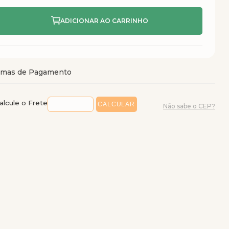
alcule o Frete
Não sabe o CEP?