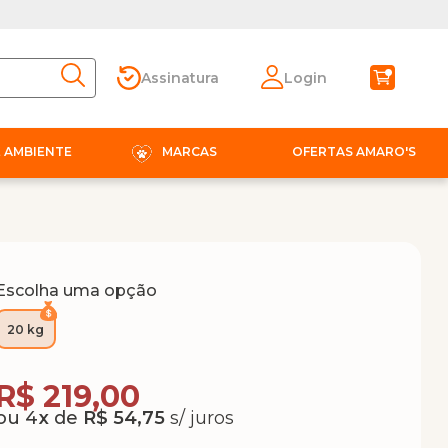
Assinatura
Login
E AMBIENTE
MARCAS
OFERTAS AMARO'S
Escolha uma opção
20 kg
Compra Programada
R$ 219,00
4
x
de
R$ 54,75