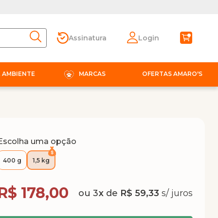
Assinatura
Login
E AMBIENTE
MARCAS
OFERTAS AMARO'S
Escolha uma opção
400 g
1,5 kg
Compra Programada
R$ 178,00
3
x
de
R$ 59,33