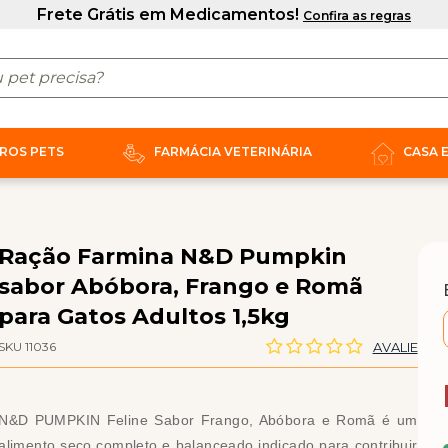
ROS PETS
FARMÁCIA VETERINÁRIA
CASA 
Ração Farmina N&D Pumpkin
sabor Abóbora, Frango e Romã
para Gatos Adultos 1,5kg
SKU 11036
AVALIE
N&D PUMPKIN Feline Sabor Frango, Abóbora e Romã é um
alimento seco completo e balanceado indicado para contribuir