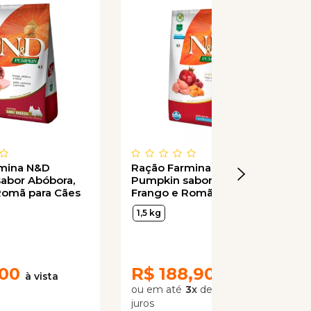
rmina N&D
Ração Farmina N&D
abor Abóbora,
Pumpkin sabor Abóbora,
Romã para Cães
Frango e Romã para Gatos
e Raças
Castrados
1,5 kg
,00
R$
188,90
3
x
de
R$ 62,97