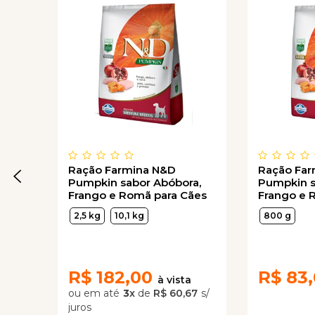
Ração Farmina N&D
Ração Fa
Pumpkin sabor Abóbora,
Pumpkin s
Frango e Romã para Cães
Frango e 
Adultos de Raças Médias
Adultos d
2,5 kg
10,1 kg
800 g
Pequenas
R$
182,00
R$
83
3
x
de
R$ 60,67